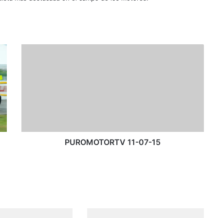
P
U
R
O
M
O
T
O
R
T
PUROMOTORTV 11-07-15
V
1
1
-
0
7
-