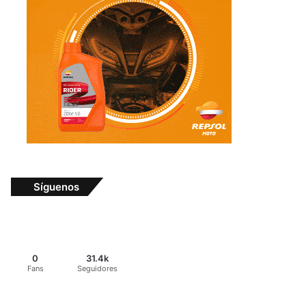
Síguenos
0
31.4k
Fans
Seguidores