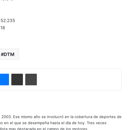
+52.235
818
DTM
Messenger
Compartir por correo electrónico
Imprimir
o 2003. Ese mismo año se involucró en la cobertura de deportes de
mpo en el que se desempeña hasta el día de hoy. Tres veces
ista mas destacada en el campo de los motores.