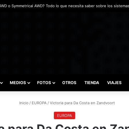
das marcaron el inicio del Campeonato de Invierno de Kartismo
MEDIOS
FOTOS
OTROS
TIENDA
VIAJES
Inicio
/
EUROPA
/
Victoria para Da Costa en Zandvoort
EUROPA
ia para Da Costa en Za