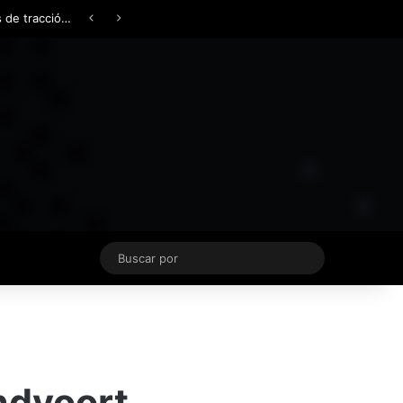
Facebook
X
YouTube
Instagram
TikTok
Acceso
Switch skin
Buscar
por
ndvoort