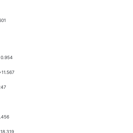
601
10.954
+11.567
247
.456
18.319