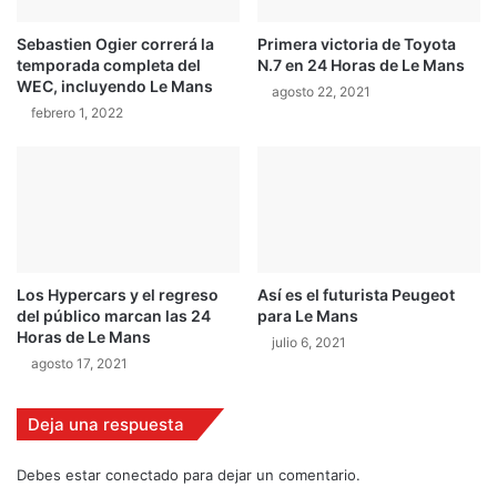
i
t
g
Sebastien Ogier correrá la
Primera victoria de Toyota
i
h
temporada completa del
N.7 en 24 Horas de Le Mans
o
t
WEC, incluyendo Le Mans
n
agosto 22, 2021
e
febrero 1, 2022
e
r
n
s
P
E
o
s
r
p
t
a
u
ñ
g
a
Los Hypercars y el regreso
Así es el futurista Peugeot
a
del público marcan las 24
para Le Mans
l
Horas de Le Mans
julio 6, 2021
agosto 17, 2021
Deja una respuesta
Debes estar conectado para dejar un comentario.