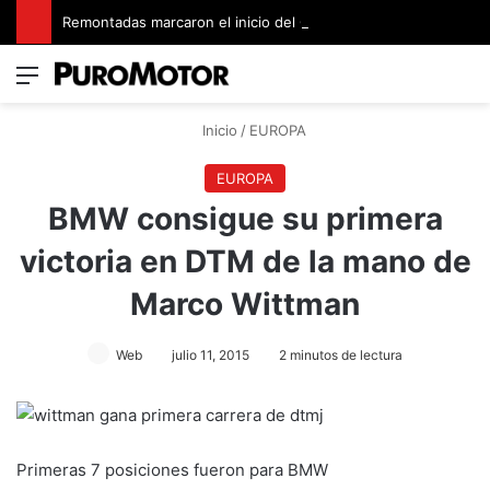
Remontadas marcaron el inicio del Campeonato de Invierno de Kartismo
Menú
Switch
B
Inicio
/
EUROPA
EUROPA
BMW consigue su primera
victoria en DTM de la mano de
Marco Wittman
Web
julio 11, 2015
2 minutos de lectura
Primeras 7 posiciones fueron para BMW