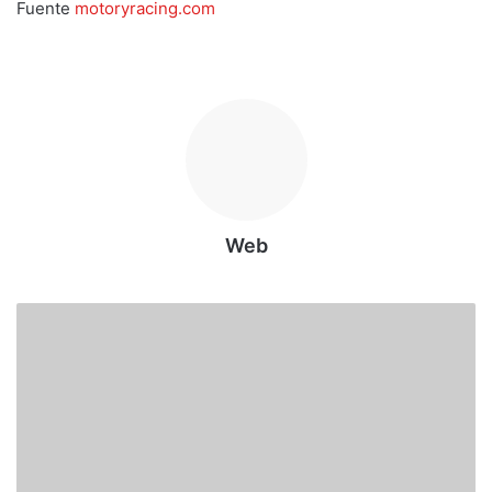
Fuente
motoryracing.com
Web
P
e
c
h
i
t
o
L