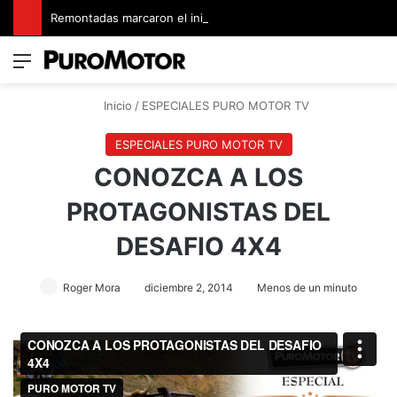
Remontadas marcaron el inicio del Campeonato de Invierno de Kartismo
Menú
Switch
B
Inicio
/
ESPECIALES PURO MOTOR TV
ESPECIALES PURO MOTOR TV
CONOZCA A LOS
PROTAGONISTAS DEL
DESAFIO 4X4
Roger Mora
diciembre 2, 2014
Menos de un minuto