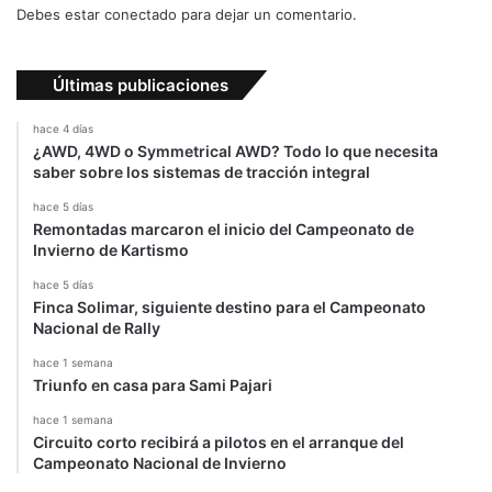
Debes estar conectado para dejar un comentario.
e
i
n
b
a
l
Últimas publicaciones
c
e
a
"
hace 4 días
u
¿AWD, 4WD o Symmetrical AWD? Todo lo que necesita
s
saber sobre los sistemas de tracción integral
a
hace 5 días
Remontadas marcaron el inicio del Campeonato de
Invierno de Kartismo
hace 5 días
Finca Solimar, siguiente destino para el Campeonato
Nacional de Rally
hace 1 semana
Triunfo en casa para Sami Pajari
hace 1 semana
Circuito corto recibirá a pilotos en el arranque del
Campeonato Nacional de Invierno