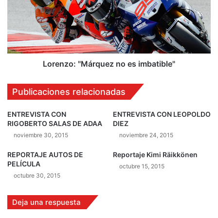
o
e
v
n
e
z
r
o
y
:
c
"
o
M
Lorenzo: "Márquez no es imbatible"
l
á
a
r
Publicaciones relacionadas
b
q
o
u
r
e
ENTREVISTA CON
ENTREVISTA CON LEOPOLDO
e
RIGOBERTO SALAS DE ADAA
DIEZ
z
p
n
noviembre 30, 2015
noviembre 24, 2015
a
o
r
REPORTAJE AUTOS DE
Reportaje Kimi Räikkönen
e
PELÍCULA
a
s
octubre 15, 2015
u
i
octubre 30, 2015
n
m
a
b
Deja una respuesta
b
a
u
t