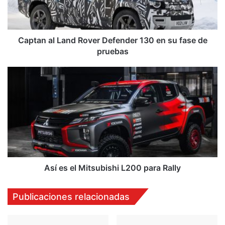
en
su
fase
de
Captan al Land Rover Defender 130 en su fase de
pruebas
pruebas
Así
es
el
Mitsubishi
L200
para
Rally
Así es el Mitsubishi L200 para Rally
Publicaciones relacionadas