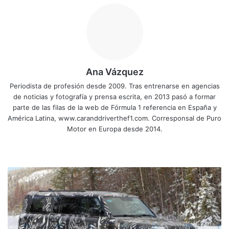
Ana Vázquez
Periodista de profesión desde 2009. Tras entrenarse en agencias
de noticias y fotografía y prensa escrita, en 2013 pasó a formar
parte de las filas de la web de Fórmula 1 referencia en España y
América Latina, www.caranddriverthef1.com. Corresponsal de Puro
Motor en Europa desde 2014.
Sitio
Facebook
X
YouTube
Instagram
web
Captan
al
Land
Rover
Defender
130