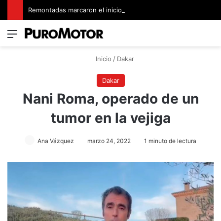
Remontadas marcaron el inicio del Campeonato de Invierno de Kartismo
Menú
Switch
B
Inicio
/
Dakar
Dakar
Nani Roma, operado de un
tumor en la vejiga
Ana Vázquez
marzo 24, 2022
1 minuto de lectura