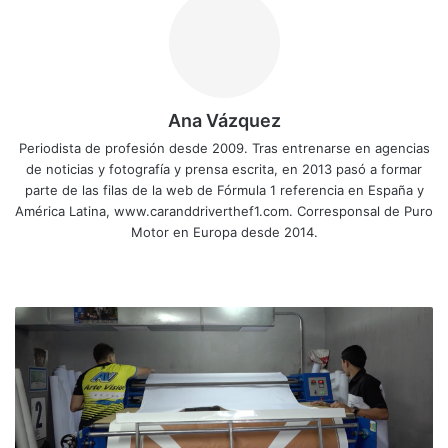
Ana Vázquez
Periodista de profesión desde 2009. Tras entrenarse en agencias
de noticias y fotografía y prensa escrita, en 2013 pasó a formar
parte de las filas de la web de Fórmula 1 referencia en España y
América Latina, www.caranddriverthef1.com. Corresponsal de Puro
Motor en Europa desde 2014.
Siti
Fa
X
Yo
Ins
o
ce
uT
tag
we
bo
ub
ra
T
b
ok
e
m
o
l
d
o
s
p