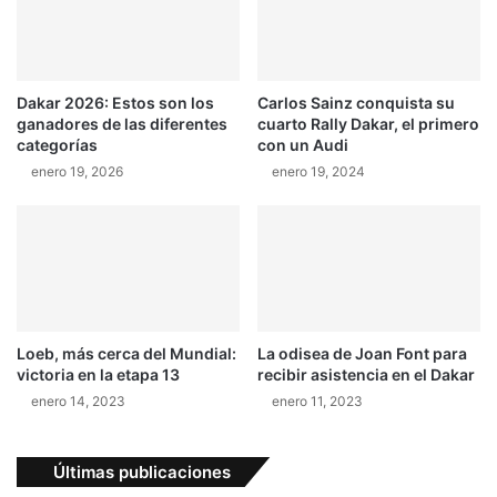
i
n
c
c
a
i
c
a
Dakar 2026: Estos son los
Carlos Sainz conquista su
o
a
ganadores de las diferentes
cuarto Rally Dakar, el primero
n
M
categorías
con un Audi
A
c
enero 19, 2026
enero 19, 2024
r
L
t
a
e
r
V
e
i
n
s
i
ó
Loeb, más cerca del Mundial:
La odisea de Joan Font para
n
victoria en la etapa 13
recibir asistencia en el Dakar
enero 14, 2023
enero 11, 2023
Últimas publicaciones