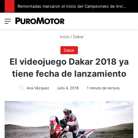
Remontadas marcaron el inicio del Campeonato de Invierno de Kartismo
Menú
Switch
B
Inicio
/
Dakar
Dakar
El videojuego Dakar 2018 ya
tiene fecha de lanzamiento
Ana Vázquez
julio 4, 2018
1 minuto de lectura