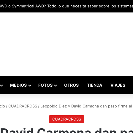
das marcaron el inicio del Campeonato de Invierno de Kartismo
MEDIOS
FOTOS
OTROS
TIENDA
VIAJES
cio
/
CUADRACROSS
/
Leopoldo Diez y David Carmona dan paso firme al 
CUADRACROSS
David Carmona dan pas