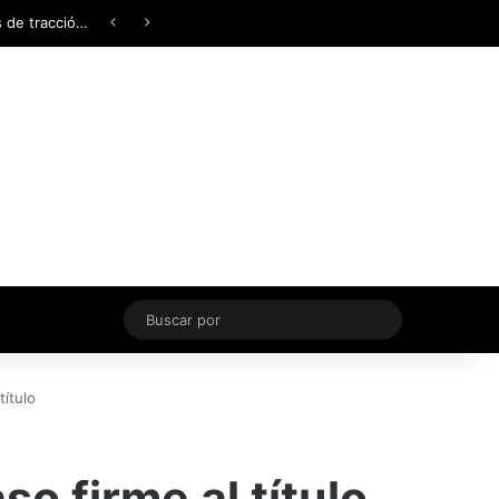
Facebook
X
YouTube
Instagram
TikTok
Acceso
Switch skin
Buscar
por
título
o firme al título