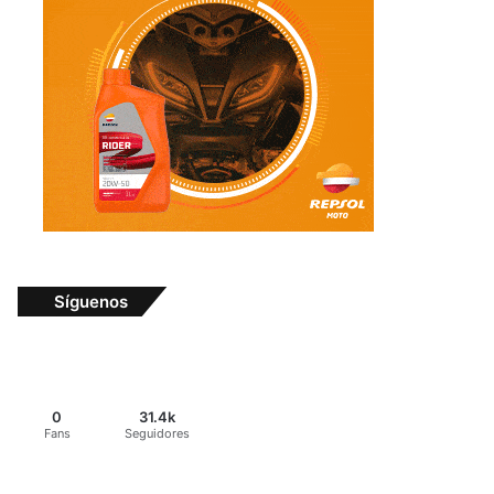
Síguenos
0
31.4k
Fans
Seguidores