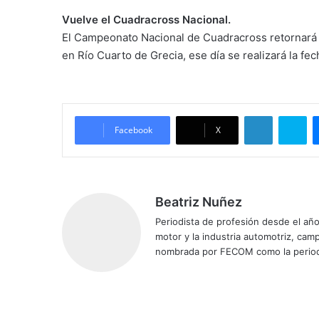
Vuelve el Cuadracross Nacional.
El Campeonato Nacional de Cuadracross retornará a 
en Río Cuarto de Grecia, ese día se realizará la fe
LinkedIn
Skype
Facebook
X
Beatriz Nuñez
Periodista de profesión desde el añ
motor y la industria automotriz, ca
nombrada por FECOM como la period
Siti
Fa
X
Yo
Ins
o
ce
uT
tag
we
bo
ub
ra