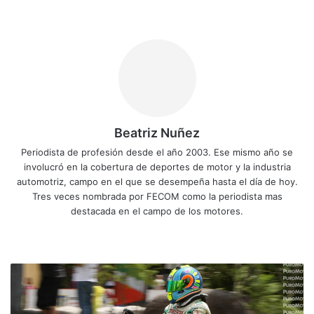
Beatriz Nuñez
Periodista de profesión desde el año 2003. Ese mismo año se
involucró en la cobertura de deportes de motor y la industria
automotriz, campo en el que se desempeña hasta el día de hoy.
Tres veces nombrada por FECOM como la periodista mas
destacada en el campo de los motores.
Siti
Fa
X
Yo
Ins
o
ce
uT
tag
we
bo
ub
ra
C
b
ok
e
m
a
m