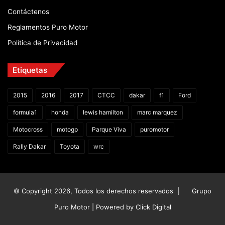
Contáctenos
Reglamentos Puro Motor
Política de Privacidad
Etiquetas
2015
2016
2017
CTCC
dakar
f1
Ford
formula1
honda
lewis hamilton
marc marquez
Motocross
motogp
Parque Viva
puromotor
Rally Dakar
Toyota
wrc
© Copyright 2026, Todos los derechos reservados |
Grupo
Puro Motor | Powered by
Click Digital