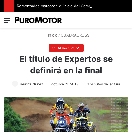
Remontadas marcaron el inicio del Campeonato de Invierno de Kartismo
Menú
Switch
B
Inicio
/
CUADRACROSS
CUADRACROSS
El título de Expertos se
definirá en la final
Beatriz Nuñez
octubre 21, 2013
3 minutos de lectura