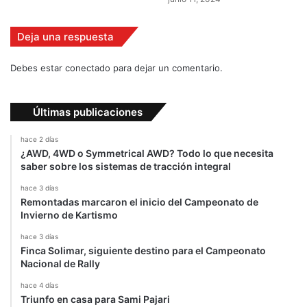
0
1
4
Deja una respuesta
Debes estar conectado para dejar un comentario.
Últimas publicaciones
hace 2 días
¿AWD, 4WD o Symmetrical AWD? Todo lo que necesita
saber sobre los sistemas de tracción integral
hace 3 días
Remontadas marcaron el inicio del Campeonato de
Invierno de Kartismo
hace 3 días
Finca Solimar, siguiente destino para el Campeonato
Nacional de Rally
hace 4 días
Triunfo en casa para Sami Pajari