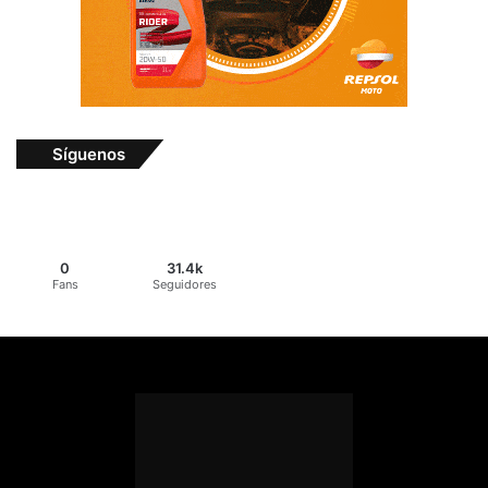
Síguenos
0
31.4k
Fans
Seguidores