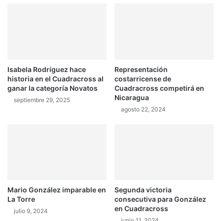
a
c
f
a
i
r
n
r
a
e
l
r
Isabela Rodríguez hace
Representación
a
historia en el Cuadracross al
costarricense de
c
ganar la categoría Novatos
Cuadracross competirá en
a
Nicaragua
septiembre 29, 2025
l
agosto 22, 2024
l
e
j
e
r
a
e
n
Mario González imparable en
Segunda victoria
e
La Torre
consecutiva para González
l
en Cuadracross
julio 9, 2024
2
junio 11, 2024