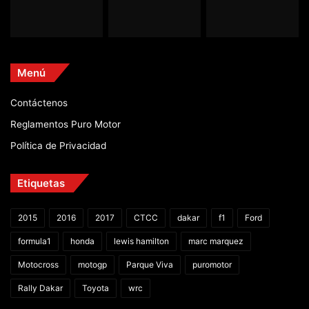
Menú
Contáctenos
Reglamentos Puro Motor
Política de Privacidad
Etiquetas
2015
2016
2017
CTCC
dakar
f1
Ford
formula1
honda
lewis hamilton
marc marquez
Motocross
motogp
Parque Viva
puromotor
Rally Dakar
Toyota
wrc