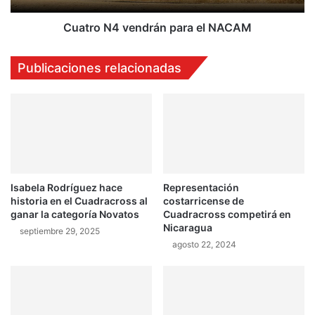
r
v
i
e
Cuatro N4 vendrán para el NACAM
m
n
e
d
Publicaciones relacionadas
r
r
t
á
r
n
i
p
u
a
n
r
f
a
o
e
Isabela Rodríguez hace
Representación
e
l
historia en el Cuadracross al
costarricense de
n
N
ganar la categoría Novatos
Cuadracross competirá en
D
A
Nicaragua
septiembre 29, 2025
r
C
agosto 22, 2024
i
A
f
M
t