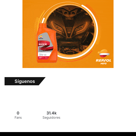
Síguenos
0
31.4k
Fans
Seguidores