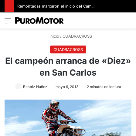
Remontadas marcaron el inicio del Campeonato de Invierno de Kartismo
Menú
Switch
B
Inicio
/
CUADRACROSS
CUADRACROSS
El campeón arranca de «Diez»
en San Carlos
Beatriz Nuñez
mayo 6, 2013
2 minutos de lectura