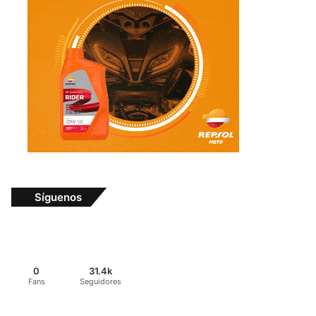
Síguenos
0
31.4k
Fans
Seguidores