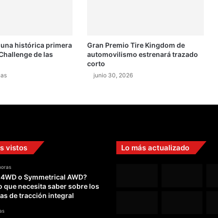
r
d
o
M
 una histórica primera
Gran Premio Tire Kingdom de
o
Challenge de las
automovilismo estrenará trazado
r
corto
e
nas
junio 30, 2026
n
o
s vistos
Lo más actualizado
horas
 4WD o Symmetrical AWD?
o que necesita saber sobre los
as de tracción integral
as