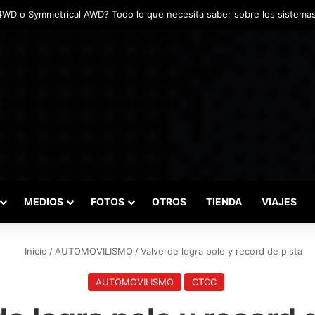
das marcaron el inicio del Campeonato de Invierno de Kartismo
MEDIOS
FOTOS
OTROS
TIENDA
VIAJES
Inicio
/
AUTOMOVILISMO
/
Valverde logra pole y record de pista
AUTOMOVILISMO
CTCC