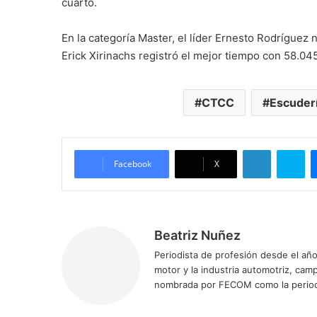
cuarto.
En la categoría Master, el líder Ernesto Rodríguez 
Erick Xirinachs registró el mejor tiempo con 58.0
CTCC
Escuder
LinkedIn
Skype
Facebook
X
Beatriz Nuñez
Periodista de profesión desde el añ
motor y la industria automotriz, ca
nombrada por FECOM como la period
Siti
Fa
X
Yo
Ins