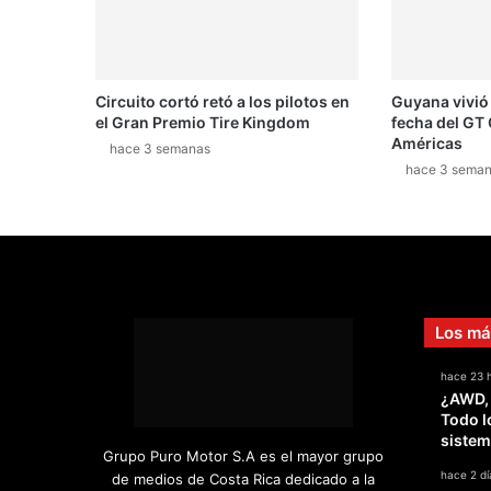
d
e
m
u
Circuito cortó retó a los pilotos en
Guyana vivió
e
el Gran Premio Tire Kingdom
fecha del GT 
s
Américas
t
hace 3 semanas
hace 3 sema
r
a
q
u
e
a
ú
Los má
n
e
hace 23 
s
¿AWD,
r
Todo l
á
sistem
p
Grupo Puro Motor S.A es el mayor grupo
i
hace 2 dí
de medios de Costa Rica dedicado a la