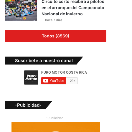
Circuito corto recibirá a pilotos
en el arranque del Campeonato
Nacional de Invierno
hace 7 días
Todos (8569)
Suscríbete a nuestro canal
-Publicidad-
-Publicidad-