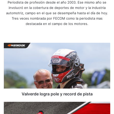
Periodista de profesión desde el año 2003. Ese mismo año se
involucró en la cobertura de deportes de motor y la industria
automotriz, campo en el que se desempeña hasta el día de hoy.
Tres veces nombrada por FECOM como la periodista mas
destacada en el campo de los motores.
Siti
Fa
X
Yo
Ins
o
ce
uT
tag
we
bo
ub
ra
V
b
ok
e
m
a
l
v
e
r
d
e
l
o
Valverde logra pole y record de pista
g
r
L
a
o