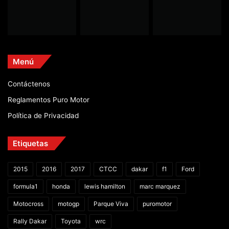
Menú
Contáctenos
Reglamentos Puro Motor
Política de Privacidad
Etiquetas
2015
2016
2017
CTCC
dakar
f1
Ford
formula1
honda
lewis hamilton
marc marquez
Motocross
motogp
Parque Viva
puromotor
Rally Dakar
Toyota
wrc