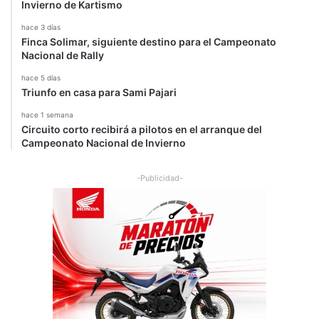
Invierno de Kartismo
l
l
hace 3 días
o
Finca Solimar, siguiente destino para el Campeonato
Nacional de Rally
hace 5 días
Triunfo en casa para Sami Pajari
hace 1 semana
Circuito corto recibirá a pilotos en el arranque del
Campeonato Nacional de Invierno
-Publicidad-