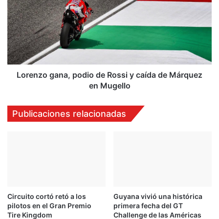
p
r
o
e
l
n
e
z
y
o
r
g
e
a
c
n
Lorenzo gana, podio de Rossi y caída de Márquez
o
a
en Mugello
r
,
d
p
Publicaciones relacionadas
d
o
e
d
p
i
i
o
s
d
t
e
a
R
o
Circuito cortó retó a los
Guyana vivió una histórica
s
pilotos en el Gran Premio
primera fecha del GT
s
Tire Kingdom
Challenge de las Américas
i