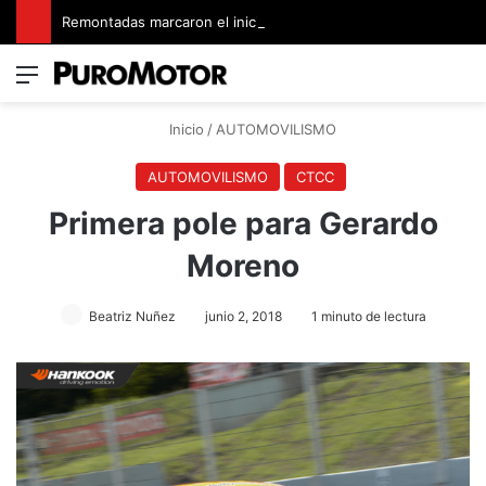
Remontadas marcaron el inicio del Campeonato de Invierno de Kartismo
Menú
Switch
B
Inicio
/
AUTOMOVILISMO
AUTOMOVILISMO
CTCC
Primera pole para Gerardo
Moreno
Beatriz Nuñez
junio 2, 2018
1 minuto de lectura