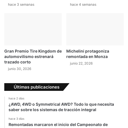
hace 3 semanas
hace 4 semanas
y
c
a
í
d
a
d
e
Gran Premio Tire Kingdom de
Michelini protagoniza
M
automovilismo estrenará
remontada en Monza
á
trazado corto
junio 22, 2026
r
junio 30, 2026
q
u
e
Últimas publicaciones
z
e
hace 2 días
n
¿AWD, 4WD o Symmetrical AWD? Todo lo que necesita
M
saber sobre los sistemas de tracción integral
u
g
hace 3 días
Remontadas marcaron el inicio del Campeonato de
e