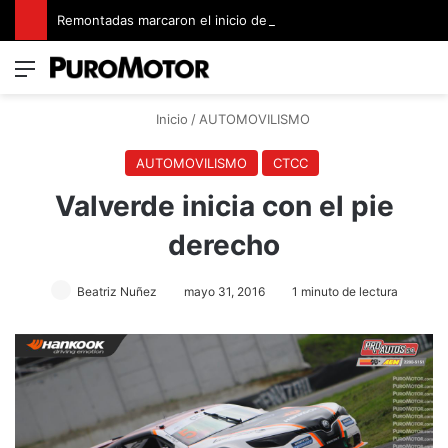
Remontadas marcaron el inicio del Campeonato de Invierno de Kartismo
Menú
Switch
B
Inicio
/
AUTOMOVILISMO
AUTOMOVILISMO
CTCC
Valverde inicia con el pie
derecho
Beatriz Nuñez
mayo 31, 2016
1 minuto de lectura