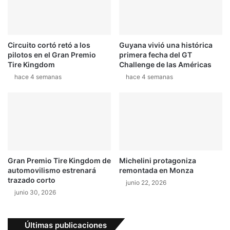
b
p
r
o
i
r
c
e
Circuito cortó retó a los
Guyana vivió una histórica
a
l
pilotos en el Gran Premio
primera fecha del GT
n
c
Tire Kingdom
Challenge de las Américas
t
a
hace 4 semanas
hace 4 semanas
e
m
s
i
p
n
a
o
r
c
a
o
m
r
o
r
Gran Premio Tire Kingdom de
Michelini protagoniza
t
e
automovilismo estrenará
remontada en Monza
o
c
trazado corto
junio 22, 2026
c
t
junio 30, 2026
i
o
c
l
Últimas publicaciones
e