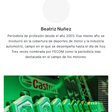
Beatriz Nuñez
Periodista de profesión desde el año 2003. Ese mismo año se
involucró en la cobertura de deportes de motor y la industria
automotriz, campo en el que se desempeña hasta el día de hoy.
Tres veces nombrada por FECOM como la periodista mas
destacada en el campo de los motores.
Siti
Fa
X
Yo
Ins
o
ce
uT
tag
we
bo
ub
ra
C
b
ok
e
m
a
s
t
r
o
l