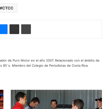
CTCC
Messenger
Compartir por correo electrónico
Imprimir
ador de Puro Motor en el año 2007. Relacionado con el ámbito de
s 90´s. Miembro del Colegio de Periodistas de Costa Rica.
L
o
s
n