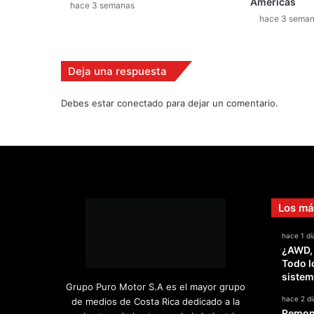
Américas
o
hace 3 semanas
hace 3 sema
t
o
d
e
Deja una respuesta
G
r
Debes estar conectado para dejar un comentario.
e
a
t
W
a
l
l
Los má
hace 1 dí
¿AWD,
Todo l
sistem
Grupo Puro Motor S.A es el mayor grupo
hace 2 dí
de medios de Costa Rica dedicado a la
Remont