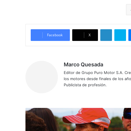
LinkedIn
Skype
Facebook
X
Marco Quesada
Editor de Grupo Puro Motor S.A. Cre
los motores desde finales de los año
Publicista de profesión.
C
o
l
l