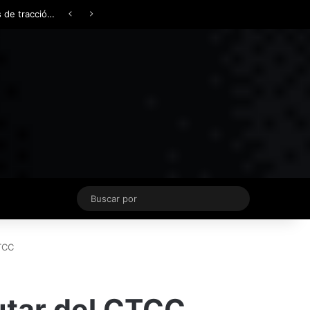
Facebook
X
YouTube
Instagram
TikTok
Acceso
Switch skin
Buscar
por
CTCC
rutar del CTCC