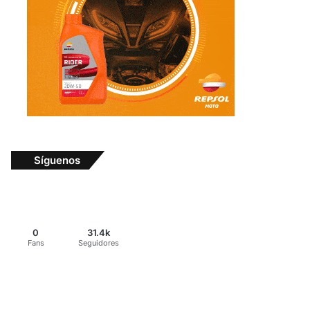
Síguenos
0
31.4k
Fans
Seguidores