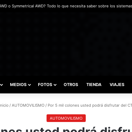
das marcaron el inicio del Campeonato de Invierno de Kartismo
MEDIOS
FOTOS
OTROS
TIENDA
VIAJES
nicio
/
AUTOMOVILISMO
/
Por 5 mil colones usted podrá disfrutar del 
AUTOMOVILISMO
ones usted podrá disf