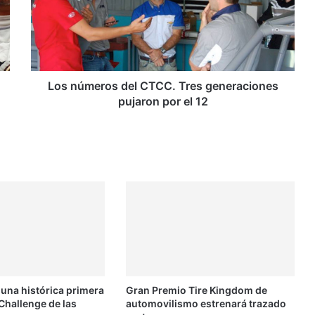
ú
m
e
r
o
s
Los números del CTCC. Tres generaciones
d
pujaron por el 12
e
l
C
T
C
C
.
T
r
e
s
g
 una histórica primera
Gran Premio Tire Kingdom de
e
Challenge de las
automovilismo estrenará trazado
n