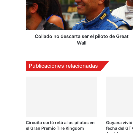
a
d
o
n
o
d
Collado no descarta ser el piloto de Great
e
Wall
s
c
a
Publicaciones relacionadas
r
t
a
s
e
r
e
l
p
Circuito cortó retó a los pilotos en
Guyana vivió
i
el Gran Premio Tire Kingdom
fecha del GT 
l