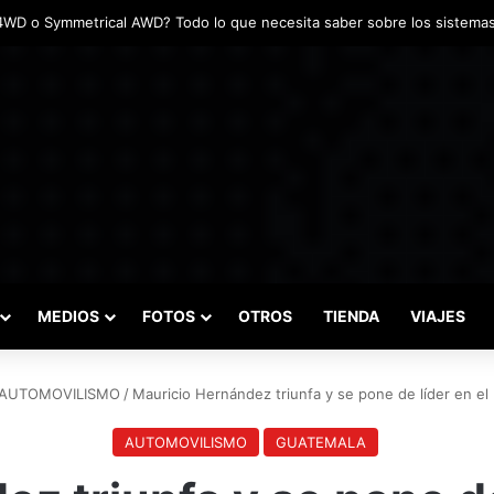
das marcaron el inicio del Campeonato de Invierno de Kartismo
MEDIOS
FOTOS
OTROS
TIENDA
VIAJES
AUTOMOVILISMO
/
Mauricio Hernández triunfa y se pone de líder en el 
AUTOMOVILISMO
GUATEMALA