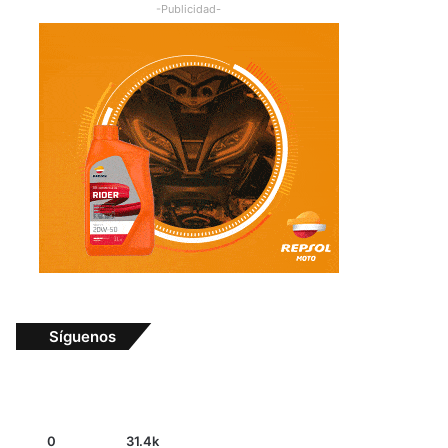
-Publicidad-
Síguenos
0
31.4k