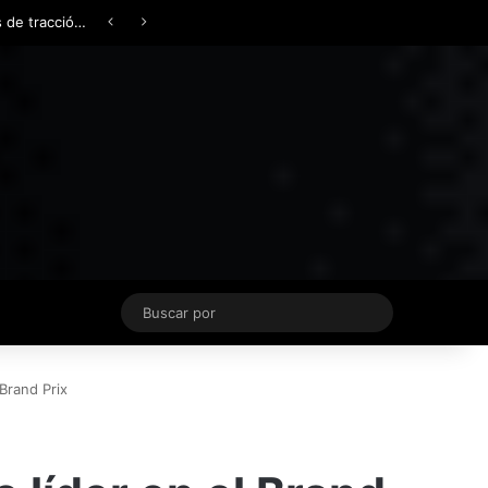
Facebook
X
YouTube
Instagram
TikTok
Acceso
Switch skin
Buscar
por
Brand Prix