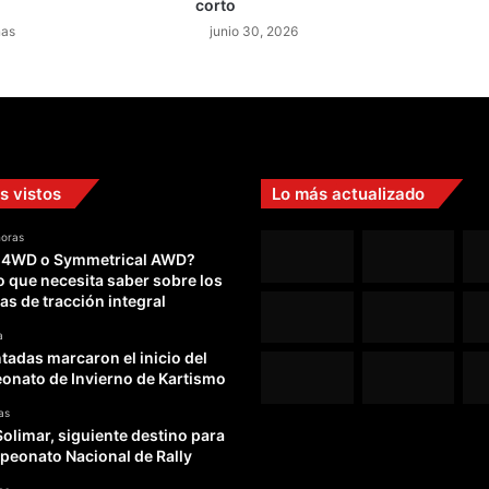
corto
L
nas
junio 30, 2026
a
t
i
n
o
a
m
s vistos
Lo más actualizado
e
r
horas
i
 4WD o Symmetrical AWD?
c
o que necesita saber sobre los
a
as de tracción integral
n
o
a
M
adas marcaron el inicio del
X
nato de Invierno de Kartismo
2
as
Solimar, siguiente destino para
peonato Nacional de Rally