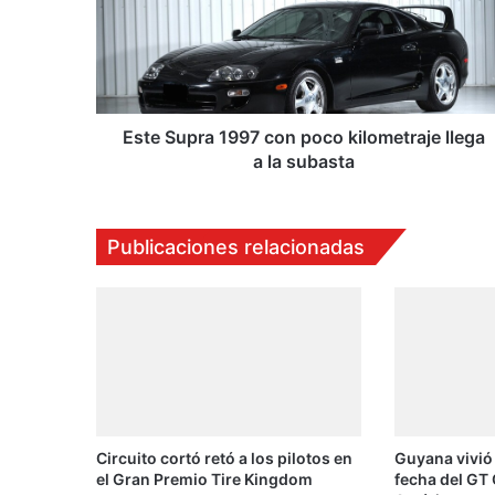
S
u
p
r
a
1
Este Supra 1997 con poco kilometraje llega
9
a la subasta
9
7
c
Publicaciones relacionadas
o
n
p
o
c
o
k
i
l
Circuito cortó retó a los pilotos en
Guyana vivió
o
el Gran Premio Tire Kingdom
fecha del GT 
m