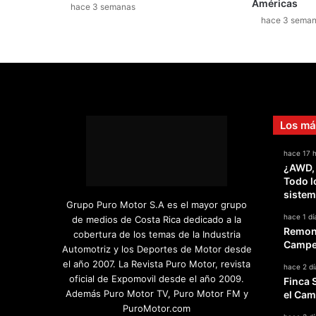
Américas
e
hace 3 semanas
hace 3 sema
t
r
a
j
e
l
l
Los má
e
g
hace 17 
a
¿AWD,
a
Todo l
l
sistem
a
Grupo Puro Motor S.A es el mayor grupo
s
hace 1 dí
de medios de Costa Rica dedicado a la
u
Remont
cobertura de los temas de la Industria
b
Campeo
Automotriz y los Deportes de Motor desde
a
el año 2007. La Revista Puro Motor, revista
hace 2 dí
s
oficial de Expomovil desde el año 2009.
Finca 
t
Además Puro Motor TV, Puro Motor FM y
el Cam
a
PuroMotor.com