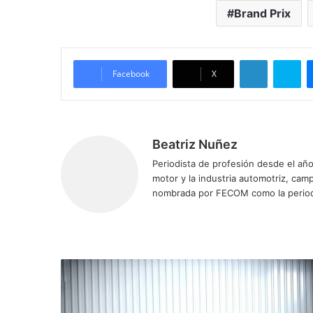
Brand Prix
LinkedIn
Skype
Facebook
X
Beatriz Nuñez
Periodista de profesión desde el añ
motor y la industria automotriz, ca
nombrada por FECOM como la period
Siti
Fa
X
Yo
Ins
o
ce
uT
tag
we
bo
ub
ra
b
ok
e
m
E
s
t
e