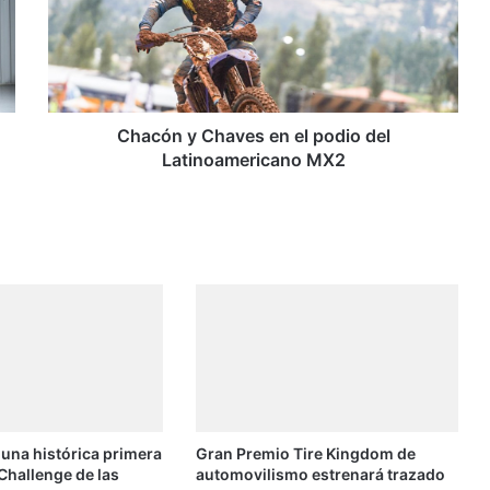
ó
n
y
C
h
a
Chacón y Chaves en el podio del
v
Latinoamericano MX2
e
s
e
n
e
l
p
o
d
i
o
d
 una histórica primera
Gran Premio Tire Kingdom de
e
Challenge de las
automovilismo estrenará trazado
l