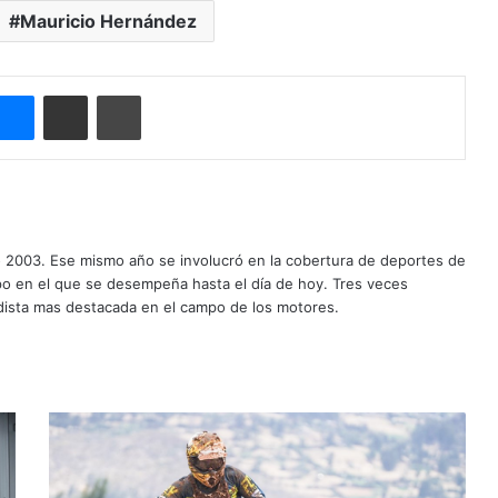
Mauricio Hernández
Messenger
Compartir por correo electrónico
Imprimir
o 2003. Ese mismo año se involucró en la cobertura de deportes de
mpo en el que se desempeña hasta el día de hoy. Tres veces
ista mas destacada en el campo de los motores.
C
h
a
c