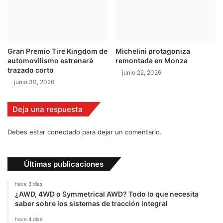
n
v
i
t
a
Gran Premio Tire Kingdom de
Michelini protagoniza
d
automovilismo estrenará
remontada en Monza
o
trazado corto
junio 22, 2026
e
junio 30, 2026
n
l
a
Deja una respuesta
C
o
Debes estar conectado para dejar un comentario.
p
a
F
Últimas publicaciones
0
hace 3 días
¿AWD, 4WD o Symmetrical AWD? Todo lo que necesita
saber sobre los sistemas de tracción integral
hace 4 días