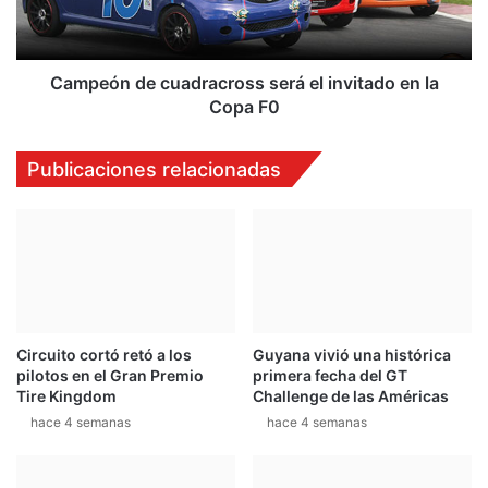
r
n
o
d
p
e
o
c
Campeón de cuadracross será el invitado en la
d
u
Copa F0
e
a
r
d
Publicaciones relacionadas
c
r
o
a
r
c
r
r
e
o
r
s
l
s
a
s
Circuito cortó retó a los
Guyana vivió una histórica
f
e
pilotos en el Gran Premio
primera fecha del GT
i
r
Tire Kingdom
Challenge de las Américas
n
á
hace 4 semanas
hace 4 semanas
a
e
l
l
"
i