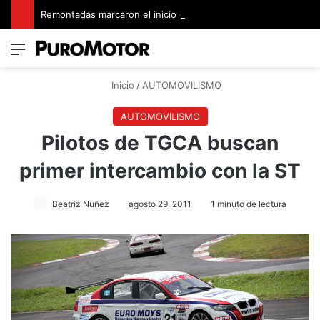
Remontadas marcaron el inicio del Campeonato de Invierno de Kartismo
Menú
Switch
B
Inicio
/
AUTOMOVILISMO
AUTOMOVILISMO
Pilotos de TGCA buscan
primer intercambio con la ST
Beatriz Nuñez
agosto 29, 2011
1 minuto de lectura