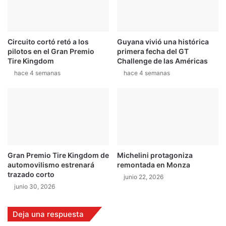
s
h
e
r
Circuito cortó retó a los
Guyana vivió una histórica
m
pilotos en el Gran Premio
primera fecha del GT
a
Tire Kingdom
Challenge de las Américas
n
hace 4 semanas
hace 4 semanas
o
s
G
ó
m
e
z
Gran Premio Tire Kingdom de
Michelini protagoniza
automovilismo estrenará
remontada en Monza
trazado corto
junio 22, 2026
junio 30, 2026
Deja una respuesta