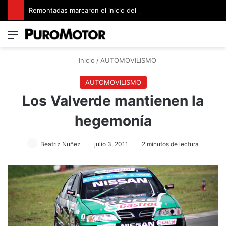
Remontadas marcaron el inicio del Campeonato de Invierno de Kartismo
Menú
Switch
B
Inicio
/
AUTOMOVILISMO
AUTOMOVILISMO
Los Valverde mantienen la
hegemonía
Beatriz Nuñez
julio 3, 2011
2 minutos de lectura