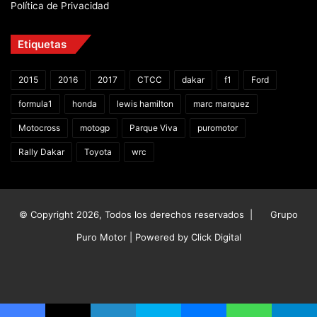
Política de Privacidad
Etiquetas
2015
2016
2017
CTCC
dakar
f1
Ford
formula1
honda
lewis hamilton
marc marquez
Motocross
motogp
Parque Viva
puromotor
Rally Dakar
Toyota
wrc
© Copyright 2026, Todos los derechos reservados |
Grupo
Puro Motor | Powered by
Click Digital
Facebook
X
YouTube
Instagram
TikTok