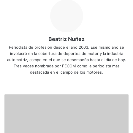
Beatriz Nuñez
Periodista de profesión desde el año 2003. Ese mismo año se
involucró en la cobertura de deportes de motor y la industria
automotriz, campo en el que se desempeña hasta el día de hoy.
Tres veces nombrada por FECOM como la periodista mas
destacada en el campo de los motores.
Siti
Fa
X
Yo
Ins
o
ce
uT
tag
we
bo
ub
ra
S
b
ok
e
m
e
n
n
a
f