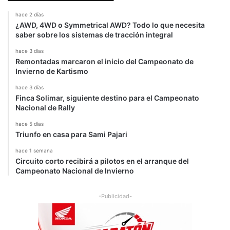
u
hace 2 días
e
¿AWD, 4WD o Symmetrical AWD? Todo lo que necesita
v
saber sobre los sistemas de tracción integral
o
S
hace 3 días
Remontadas marcaron el inicio del Campeonato de
w
Invierno de Kartismo
i
f
hace 3 días
t
Finca Solimar, siguiente destino para el Campeonato
R
Nacional de Rally
e
hace 5 días
v
Triunfo en casa para Sami Pajari
o
l
hace 1 semana
u
Circuito corto recibirá a pilotos en el arranque del
t
Campeonato Nacional de Invierno
i
o
-Publicidad-
n