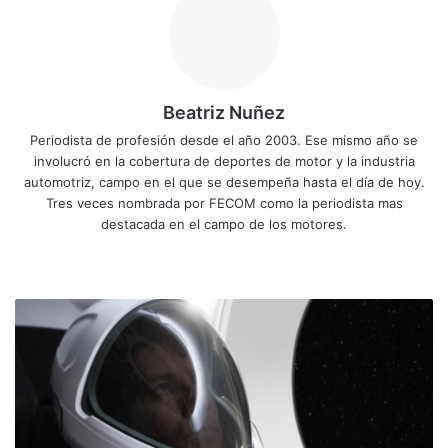
Beatriz Nuñez
Periodista de profesión desde el año 2003. Ese mismo año se
involucró en la cobertura de deportes de motor y la industria
automotriz, campo en el que se desempeña hasta el día de hoy.
Tres veces nombrada por FECOM como la periodista mas
destacada en el campo de los motores.
Siti
Fa
X
Yo
Ins
o
ce
uT
tag
we
bo
ub
ra
A
b
ok
e
m
s
í
i
r
á
n