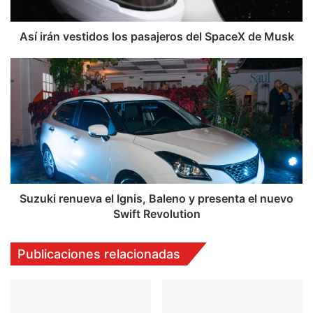
v
e
s
Así irán vestidos los pasajeros del SpaceX de Musk
t
i
S
d
u
o
z
s
u
l
k
o
i
s
r
p
e
a
n
s
u
Suzuki renueva el Ignis, Baleno y presenta el nuevo
a
e
Swift Revolution
j
v
e
a
Publicaciones relacionadas
r
e
o
l
s
I
d
g