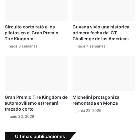
e
n
l
i
S
s
p
,
Circuito cortó retó a los
Guyana vivió una histórica
a
B
pilotos en el Gran Premio
primera fecha del GT
c
a
Tire Kingdom
Challenge de las Américas
e
l
hace 3 semanas
hace 4 semanas
X
e
d
n
e
o
M
y
u
p
s
r
k
e
s
Gran Premio Tire Kingdom de
Michelini protagoniza
e
automovilismo estrenará
remontada en Monza
n
trazado corto
junio 22, 2026
t
junio 30, 2026
a
e
l
Últimas publicaciones
n