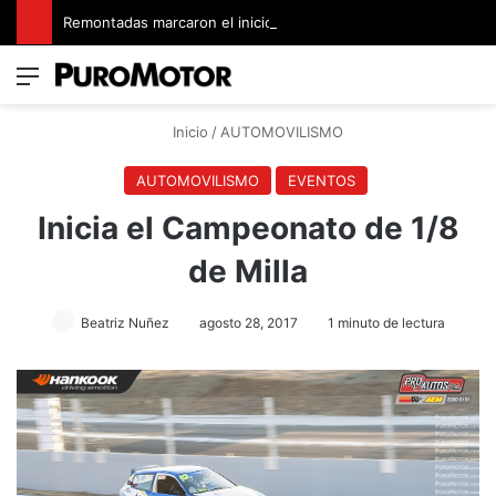
Remontadas marcaron el inicio del Campeonato de Invierno de Kartismo
Menú
Switch
B
Inicio
/
AUTOMOVILISMO
AUTOMOVILISMO
EVENTOS
Inicia el Campeonato de 1/8
de Milla
Beatriz Nuñez
agosto 28, 2017
1 minuto de lectura