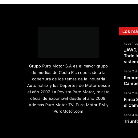
o
s
t
a
R
Los má
i
c
hace 1 dí
a
¿AWD,
Todo l
sistem
Grupo Puro Motor S.A es el mayor grupo
hace 2 dí
de medios de Costa Rica dedicado a la
Remont
cobertura de los temas de la Industria
Campeo
Automotriz y los Deportes de Motor desde
el año 2007. La Revista Puro Motor, revista
hace 2 dí
oficial de Expomovil desde el año 2009.
Finca 
Además Puro Motor TV, Puro Motor FM y
el Cam
PuroMotor.com
hace 4 dí
Triunf
Facebook
X
YouTube
Instagram
TikTok