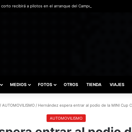
o corto recibirá a pilotos en el arranque del Campeonato Nacional de Inv
MEDIOS
FOTOS
OTROS
TIENDA
VIAJES
/
AUTOMOVILISMO
/
Hernández espera entrar al podio de la MINI Cup 
AUTOMOVILISMO
pera entrar al podio d