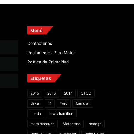
Menú
Contáctenos
Reglamentos Puro Motor
Política de Privacidad
Etiquetas
2015
2016
2017
CTCC
dakar
f1
Ford
formula1
honda
lewis hamilton
marc marquez
Motocross
motogp
Parque Viva
puromotor
Rally Dakar