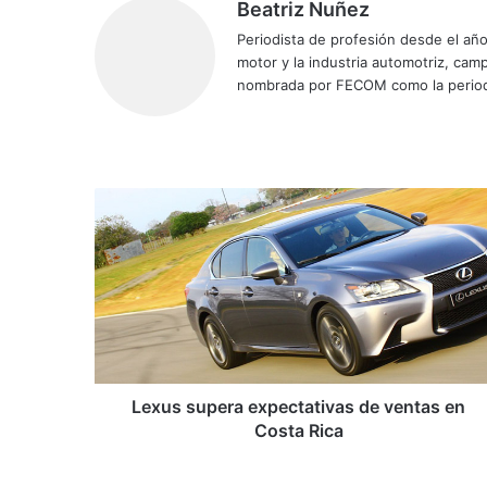
Beatriz Nuñez
Periodista de profesión desde el añ
motor y la industria automotriz, ca
nombrada por FECOM como la period
Siti
Fa
X
Yo
Ins
o
ce
uT
tag
we
bo
ub
ra
b
ok
e
m
L
e
x
u
s
s
u
p
e
r
Lexus supera expectativas de ventas en
a
Costa Rica
e
x