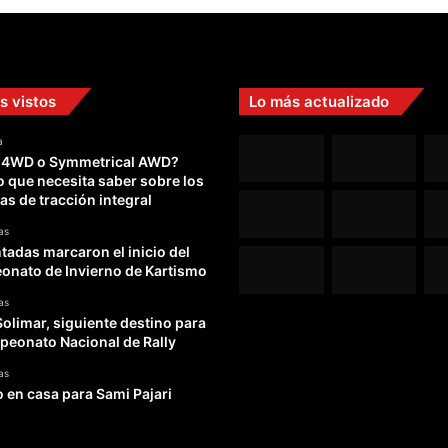
m
e
j
o
r
s vistos
Lo más actualizado
a
t
a
i
 4WD o Symmetrical AWD?
e
o que necesita saber sobre los
m
as de tracción integral
p
o
as
adas marcaron el inicio del
s
nato de Invierno de Kartismo
as
Solimar, siguiente destino para
peonato Nacional de Rally
as
o en casa para Sami Pajari