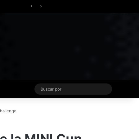
Facebook
X
YouTube
Instagram
TikTok
Acceso
Switch skin
ierno
Buscar
por
Challenge
e la MINI Cup