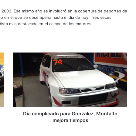
o 2003. Ese mismo año se involucró en la cobertura de deportes de
mpo en el que se desempeña hasta el día de hoy. Tres veces
ista mas destacada en el campo de los motores.
D
í
a
c
o
m
p
l
i
c
Día complicado para González, Montalto
a
mejora tiempos
d
o