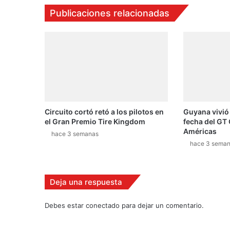
p
Publicaciones relacionadas
e
c
t
a
t
i
v
a
s
Circuito cortó retó a los pilotos en
Guyana vivió
d
el Gran Premio Tire Kingdom
fecha del GT 
e
Américas
v
hace 3 semanas
hace 3 sema
e
n
t
a
Deja una respuesta
s
e
Debes estar conectado para dejar un comentario.
n
C