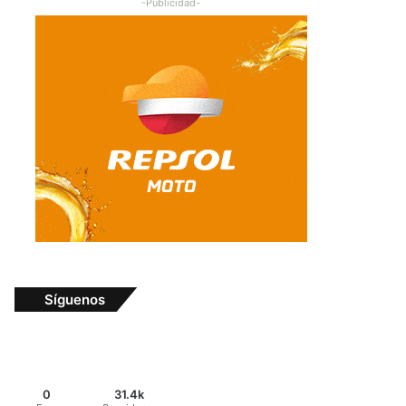
-Publicidad-
Síguenos
0
31.4k