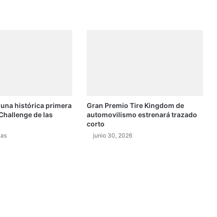
p
a
r
a
G
o
n
z
á
l
 una histórica primera
Gran Premio Tire Kingdom de
e
Challenge de las
automovilismo estrenará trazado
z
corto
,
nas
junio 30, 2026
M
o
n
t
a
l
t
o