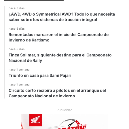
N
B
hace 5 días
i
r
¿AWD, 4WD o Symmetrical AWD? Todo lo que necesita
e
n
saber sobre los sistemas de tracción integral
t
o
o
hace 5 días
Remontadas marcaron el inicio del Campeonato de
Invierno de Kartismo
hace 5 días
Finca Solimar, siguiente destino para el Campeonato
Nacional de Rally
hace 1 semana
Triunfo en casa para Sami Pajari
hace 1 semana
Circuito corto recibirá a pilotos en el arranque del
Campeonato Nacional de Invierno
-Publicidad-