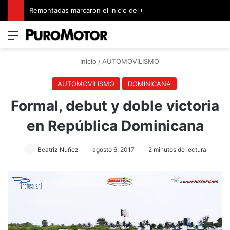
Remontadas marcaron el inicio del Campeonato de Invierno de Kartismo
Menú
Switch
B
Inicio
/
AUTOMOVILISMO
AUTOMOVILISMO
DOMINICANA
Formal, debut y doble victoria
en República Dominicana
Beatriz Nuñez
agosto 6, 2017
2 minutos de lectura