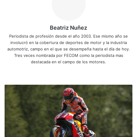
Beatriz Nuñez
Periodista de profesión desde el año 2003. Ese mismo año se
involucró en la cobertura de deportes de motor y la industria
automotriz, campo en el que se desempeña hasta el día de hoy.
Tres veces nombrada por FECOM como la periodista mas
destacada en el campo de los motores.
Siti
Fa
X
Yo
Ins
o
ce
uT
tag
we
bo
ub
ra
M
b
ok
e
m
a
r
c
M
á
r
q