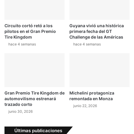
i
i
c
n
a
a
C
e
h
Circuito cortó retó a los
Guyana vivió una histórica
n
pilotos en el Gran Premio
primera fecha del GT
e
l
Tire Kingdom
Challenge de las Américas
c
a
a
hace 4 semanas
hace 4 semanas
j
h
o
o
r
m
n
e
a
n
d
a
a
j
d
Gran Premio Tire Kingdom de
Michelini protagoniza
e
e
automovilismo estrenará
remontada en Monza
a
t
trazado corto
junio 22, 2026
Á
e
junio 30, 2026
n
s
g
t
e
e
Últimas publicaciones
l
n