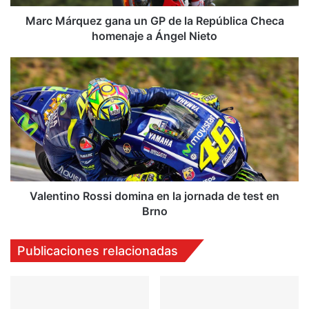
u
e
Marc Márquez gana un GP de la República Checa
z
homenaje a Ángel Nieto
g
a
V
n
a
a
l
u
e
n
n
G
t
P
i
d
n
e
o
l
R
Valentino Rossi domina en la jornada de test en
a
o
Brno
R
s
e
s
Publicaciones relacionadas
p
i
ú
d
b
o
l
m