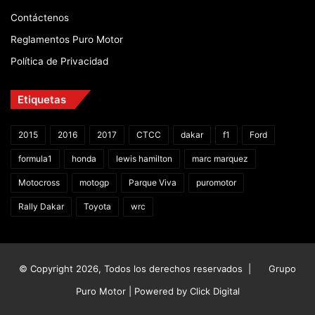
Contáctenos
Reglamentos Puro Motor
Política de Privacidad
Etiquetas
2015
2016
2017
CTCC
dakar
f1
Ford
formula1
honda
lewis hamilton
marc marquez
Motocross
motogp
Parque Viva
puromotor
Rally Dakar
Toyota
wrc
© Copyright 2026, Todos los derechos reservados |
Grupo
Puro Motor | Powered by
Click Digital