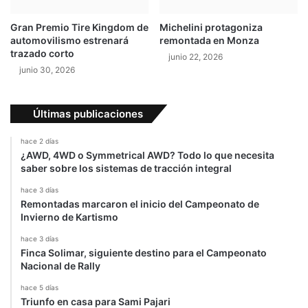
t
o
u
4
Gran Premio Tire Kingdom de
Michelini protagoniza
l
x
automovilismo estrenará
remontada en Monza
o
4
trazado corto
junio 22, 2026
d
junio 30, 2026
e
M
o
Últimas publicaciones
t
o
hace 2 días
G
¿AWD, 4WD o Symmetrical AWD? Todo lo que necesita
P
saber sobre los sistemas de tracción integral
hace 3 días
Remontadas marcaron el inicio del Campeonato de
Invierno de Kartismo
hace 3 días
Finca Solimar, siguiente destino para el Campeonato
Nacional de Rally
hace 5 días
Triunfo en casa para Sami Pajari