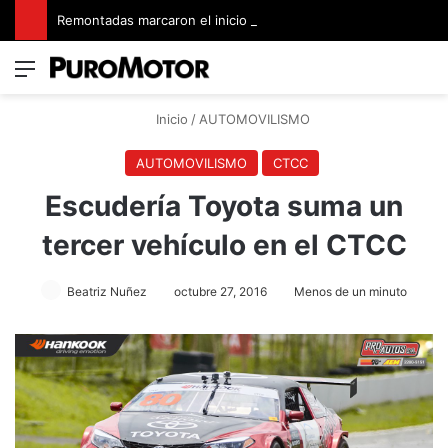
Remontadas marcaron el inicio del Campeonato de Invierno de Kartismo
Menú
Switch
B
Inicio
/
AUTOMOVILISMO
AUTOMOVILISMO
CTCC
Escudería Toyota suma un
tercer vehículo en el CTCC
Beatriz Nuñez
octubre 27, 2016
Menos de un minuto