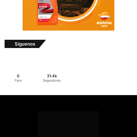
Síguenos
0
31.4k
Fans
Seguidores