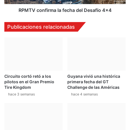
t
f
a
i
RPMTV confirma la fecha del Desafío 4x4
a
r
M
m
Publicaciones relacionadas
a
a
r
l
c
a
M
f
á
e
r
c
q
h
u
a
Circuito cortó retó a los
Guyana vivió una histórica
e
d
pilotos en el Gran Premio
primera fecha del GT
z
e
Tire Kingdom
Challenge de las Américas
p
l
hace 3 semanas
hace 4 semanas
o
D
r
e
s
s
u
a
t
f
í
í