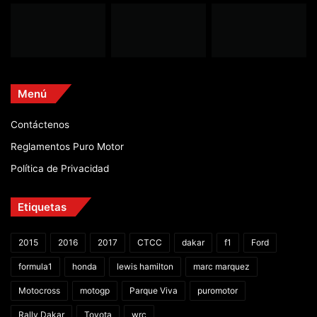
Menú
Contáctenos
Reglamentos Puro Motor
Política de Privacidad
Etiquetas
2015
2016
2017
CTCC
dakar
f1
Ford
formula1
honda
lewis hamilton
marc marquez
Motocross
motogp
Parque Viva
puromotor
Rally Dakar
Toyota
wrc