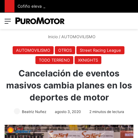
Cofiño eleva su apuesta premium con la representación exclusiva de Jaguar Land Rover en Costa Rica
Menú
Switch
B
Inicio
/
AUTOMOVILISMO
AUTOMOVILISMO
OTROS
Street Racing League
TODO TERRENO
XKNIGHTS
Cancelación de eventos
masivos cambia planes en los
deportes de motor
Beatriz Nuñez
agosto 3, 2020
2 minutos de lectura