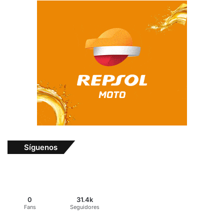
Síguenos
0
31.4k
Fans
Seguidores