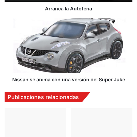
a
A
Arranca la Autoferia
u
t
N
o
i
f
s
e
s
r
a
i
n
a
s
e
a
n
Nissan se anima con una versión del Super Juke
i
m
Publicaciones relacionadas
a
c
o
n
u
n
a