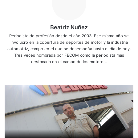
Beatriz Nuñez
Periodista de profesión desde el año 2003. Ese mismo año se
involucró en la cobertura de deportes de motor y la industria
automotriz, campo en el que se desempeña hasta el día de hoy.
Tres veces nombrada por FECOM como la periodista mas
destacada en el campo de los motores.
Siti
Fa
X
Yo
Ins
o
ce
uT
tag
we
bo
ub
ra
A
b
ok
e
m
r
r
a
n
c
a
l