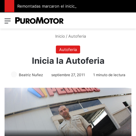
Remontadas marcaron el inicio del Campeonato de Invierno de Kartismo
Menú
Switch
B
Inicio
/
Autoferia
Autoferia
Inicia la Autoferia
Beatriz Nuñez
septiembre 27, 2011
1 minuto de lectura