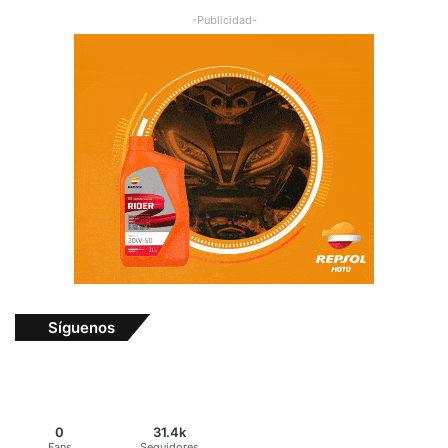
-Publicidad-
Síguenos
0
31.4k
Fans
Seguidores