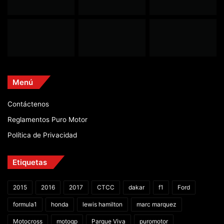
Menú
Contáctenos
Reglamentos Puro Motor
Política de Privacidad
Etiquetas
2015
2016
2017
CTCC
dakar
f1
Ford
formula1
honda
lewis hamilton
marc marquez
Motocross
motogp
Parque Viva
puromotor