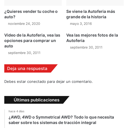
v
¿Quieres vender tu coche o
Se viene la Autoferia más
e
auto?
grande de la historia
r
noviembre 24, 2020
mayo 3, 2016
s
i
Video de la Autoferia, vea las
Vea las mejores fotos de la
ó
opciones para comprar un
Autoferia
n
auto
septiembre 30, 2011
d
septiembre 30, 2011
e
l
S
Deja una respuesta
u
p
Debes estar conectado para dejar un comentario.
e
r
J
Últimas publicaciones
u
k
hace 4 días
e
¿AWD, 4WD o Symmetrical AWD? Todo lo que necesita
saber sobre los sistemas de tracción integral