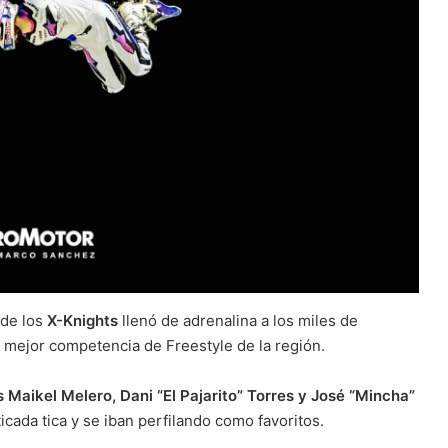
 de los
X-Knights
llenó de adrenalina a los miles de
a mejor competencia de Freestyle de la región.
 Maikel Melero, Dani “El Pajarito” Torres y José “Mincha”
cada tica y se iban perfilando como favoritos.