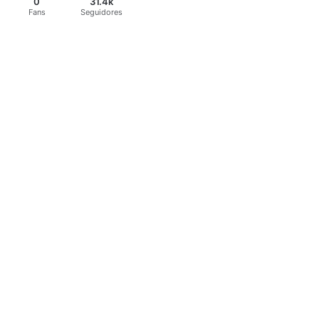
0
31.4k
Fans
Seguidores