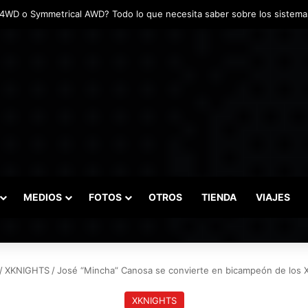
adas marcaron el inicio del Campeonato de Invierno de Kartismo
MEDIOS
FOTOS
OTROS
TIENDA
VIAJES
/
XKNIGHTS
/
José “Mincha” Canosa se convierte en bicampeón de los 
XKNIGHTS