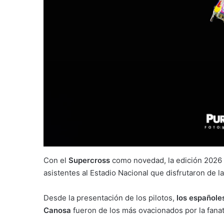
Con el
Supercross
como novedad, la edición 2026
asistentes al Estadio Nacional que disfrutaron de l
Desde la presentación de los pilotos,
los españoles
Canosa
fueron de los más ovacionados por la fanati