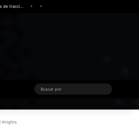
Facebook
X
YouTube
Instagram
TikTok
Acceso
Switch skin
Buscar
por
X-Knights