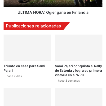
e
O
s
R
s
A
ÚLTIMA HORA: Ogier gana en Finlandia
u
:
e
O
Publicaciones relacionadas
n
g
a
i
a
e
s
r
í
g
a
n
a
Triunfo en casa para Sami
Sami Pajari conquista el Rally
e
Pajari
de Estonia y logra su primera
n
victoria en el WRC
hace 7 días
F
hace 3 semanas
i
n
l
a
n