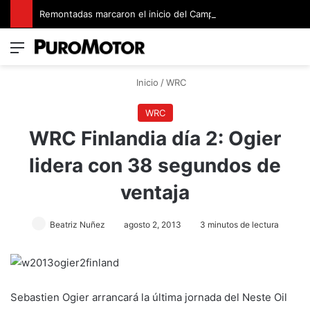
Remontadas marcaron el inicio del Campeonato de Invierno de Kartismo
Menú
Switch
B
Inicio
/
WRC
WRC
WRC Finlandia día 2: Ogier
lidera con 38 segundos de
ventaja
Beatriz Nuñez
agosto 2, 2013
3 minutos de lectura
Sebastien Ogier arrancará la última jornada del Neste Oil