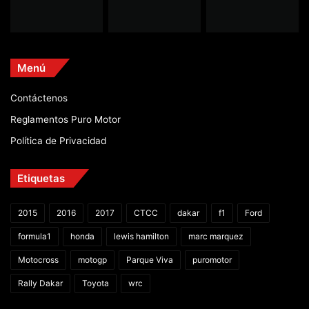
Menú
Contáctenos
Reglamentos Puro Motor
Política de Privacidad
Etiquetas
2015
2016
2017
CTCC
dakar
f1
Ford
formula1
honda
lewis hamilton
marc marquez
Motocross
motogp
Parque Viva
puromotor
Rally Dakar
Toyota
wrc