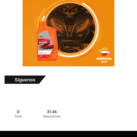
Síguenos
0
31.4k
Fans
Seguidores