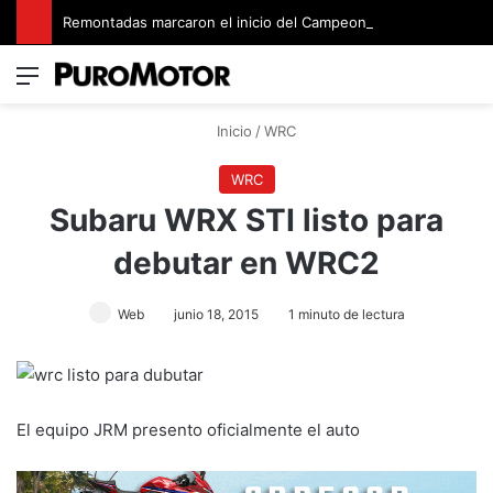
Remontadas marcaron el inicio del Campeonato de Invierno de Kartismo
Menú
Switch
B
Inicio
/
WRC
WRC
Subaru WRX STI listo para
debutar en WRC2
Web
junio 18, 2015
1 minuto de lectura
El equipo JRM presento oficialmente el auto