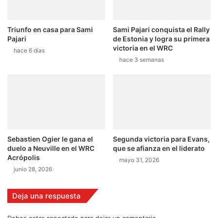
u
e
Triunfo en casa para Sami
Sami Pajari conquista el Rally
l
Pajari
de Estonia y logra su primera
u
victoria en el WRC
c
hace 6 días
hace 3 semanas
h
a
r
á
n
e
n
e
Sebastien Ogier le gana el
Segunda victoria para Evans,
l
duelo a Neuville en el WRC
que se afianza en el liderato
C
Acrópolis
mayo 31, 2026
R
junio 28, 2026
S
t
r
Deja una respuesta
e
e