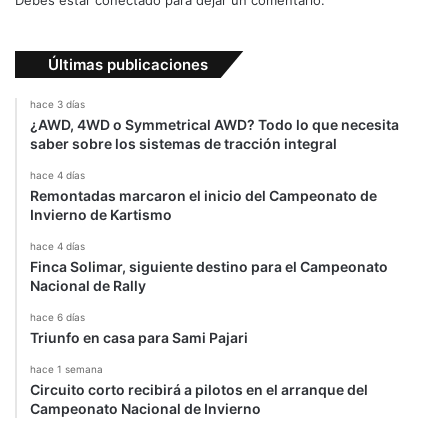
Debes estar conectado para dejar un comentario.
t
C
a
Últimas publicaciones
r
S
hace 3 días
e
¿AWD, 4WD o Symmetrical AWD? Todo lo que necesita
r
saber sobre los sistemas de tracción integral
i
hace 4 días
e
Remontadas marcaron el inicio del Campeonato de
s
Invierno de Kartismo
hace 4 días
Finca Solimar, siguiente destino para el Campeonato
Nacional de Rally
hace 6 días
Triunfo en casa para Sami Pajari
hace 1 semana
Circuito corto recibirá a pilotos en el arranque del
Campeonato Nacional de Invierno