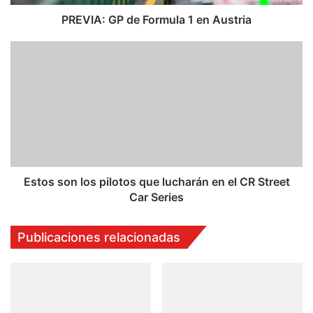
P
d
PREVIA: GP de Formula 1 en Austria
e
F
E
o
s
r
t
m
o
u
s
l
s
a
o
1
n
e
l
n
o
Estos son los pilotos que lucharán en el CR Street
A
s
Car Series
u
p
s
i
Publicaciones relacionadas
t
l
r
o
i
t
a
o
s
q