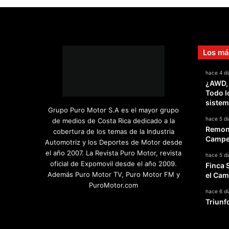
Los má
hace 4 dí
¿AWD,
Todo l
sistem
Grupo Puro Motor S.A es el mayor grupo
hace 5 dí
de medios de Costa Rica dedicado a la
Remont
cobertura de los temas de la Industria
Campeo
Automotriz y los Deportes de Motor desde
el año 2007. La Revista Puro Motor, revista
hace 5 dí
oficial de Expomovil desde el año 2009.
Finca 
Además Puro Motor TV, Puro Motor FM y
el Cam
PuroMotor.com
hace 6 dí
Triunf
Facebook
X
YouTube
Instagram
TikTok