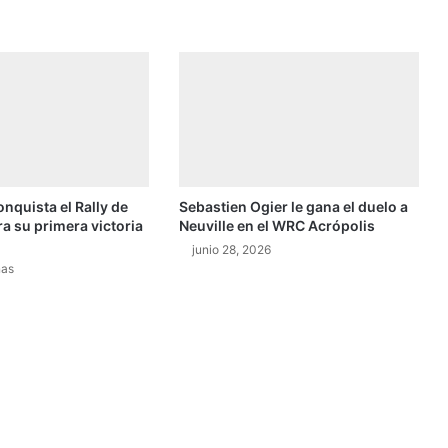
e
l
t
r
a
z
a
d
o
onquista el Rally de
Sebastien Ogier le gana el duelo a
d
ra su primera victoria
Neuville en el WRC Acrópolis
e
junio 28, 2026
N
nas
e
w
J
e
r
s
e
y