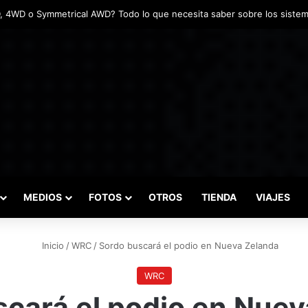
tadas marcaron el inicio del Campeonato de Invierno de Kartismo
MEDIOS
FOTOS
OTROS
TIENDA
VIAJES
Inicio
/
WRC
/
Sordo buscará el podio en Nueva Zelanda
WRC
cará el podio en Nuev