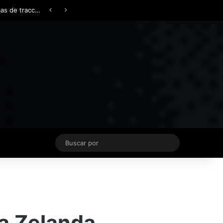
Facebook
X
YouTube
Instagram
TikTok
Acceso
Switch skin
Buscar
por
a Zelanda