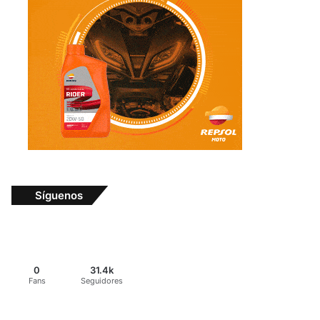
Síguenos
0
31.4k
Fans
Seguidores