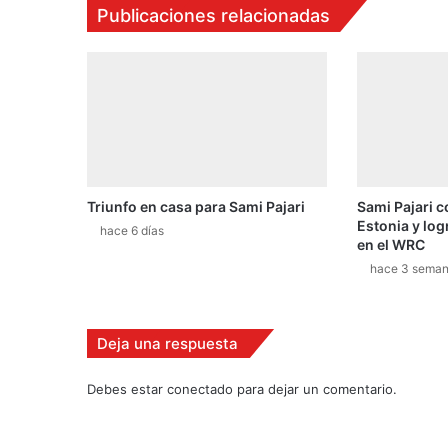
Publicaciones relacionadas
a
s
t
e
t
e
n
d
r
Triunfo en casa para Sami Pajari
Sami Pajari c
á
Estonia y log
o
hace 6 días
en el WRC
c
hace 3 sema
h
o
t
r
Deja una respuesta
a
m
Debes estar conectado para dejar un comentario.
o
s