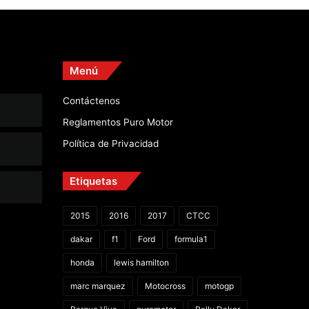
Menú
Contáctenos
Reglamentos Puro Motor
Política de Privacidad
Etiquetas
2015
2016
2017
CTCC
dakar
f1
Ford
formula1
honda
lewis hamilton
marc marquez
Motocross
motogp