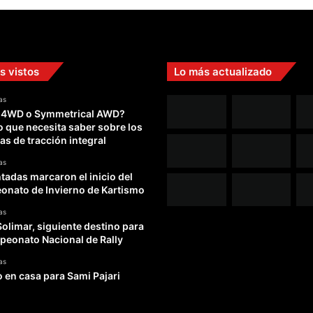
s vistos
Lo más actualizado
as
 4WD o Symmetrical AWD?
o que necesita saber sobre los
as de tracción integral
as
adas marcaron el inicio del
nato de Invierno de Kartismo
as
Solimar, siguiente destino para
peonato Nacional de Rally
as
o en casa para Sami Pajari