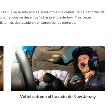
o 2003. Ese mismo año se involucró en la cobertura de deportes de
mpo en el que se desempeña hasta el día de hoy. Tres veces
ista mas destacada en el campo de los motores.
V
e
t
t
e
l
e
s
t
r
Vettel estrena el trazado de New Jersey
e
n
a