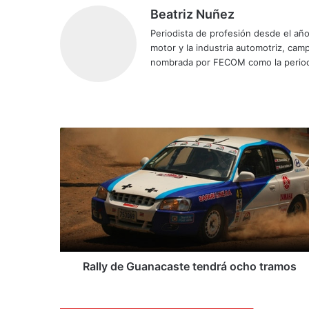
Beatriz Nuñez
Periodista de profesión desde el añ
motor y la industria automotriz, ca
nombrada por FECOM como la period
Siti
Fa
X
Yo
Ins
o
ce
uT
tag
we
bo
ub
ra
b
ok
e
m
R
a
l
l
y
d
e
G
u
a
Rally de Guanacaste tendrá ocho tramos
n
a
c