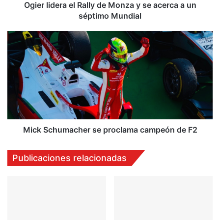
a
Ogier lidera el Rally de Monza y se acerca a un
un
séptimo Mundial
séptimo
Mundial
Mick
Schumacher
se
proclama
campeón
de
F2
Mick Schumacher se proclama campeón de F2
Publicaciones relacionadas