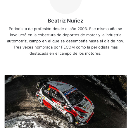
Beatriz Nuñez
Periodista de profesión desde el año 2003. Ese mismo año se
involucró en la cobertura de deportes de motor y la industria
automotriz, campo en el que se desempeña hasta el día de hoy.
Tres veces nombrada por FECOM como la periodista mas
destacada en el campo de los motores.
Sitio
Facebook
X
YouTube
Instagram
web
Ogier
lidera
el
Rally
de
Monza
y
se
acerca