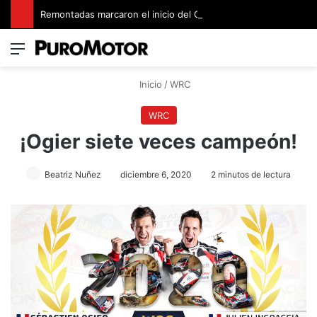
Remontadas marcaron el inicio del Campeonato de Invierno de Kartismo
Menú
Switch
B
Inicio
/
WRC
WRC
¡Ogier siete veces campeón!
Beatriz Nuñez
diciembre 6, 2020
2 minutos de lectura