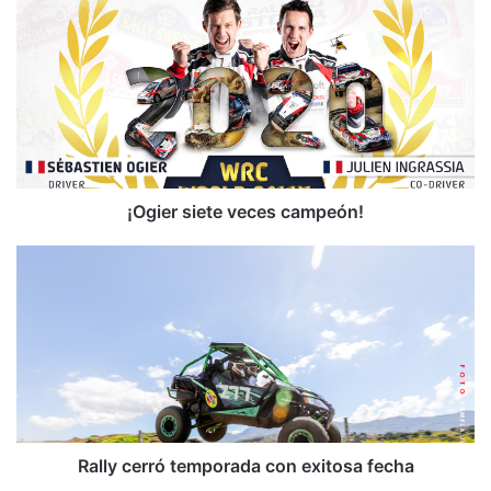
¡Ogier
siete
veces
campeón!
¡Ogier siete veces campeón!
Rally
cerró
temporada
con
exitosa
fecha
Rally cerró temporada con exitosa fecha