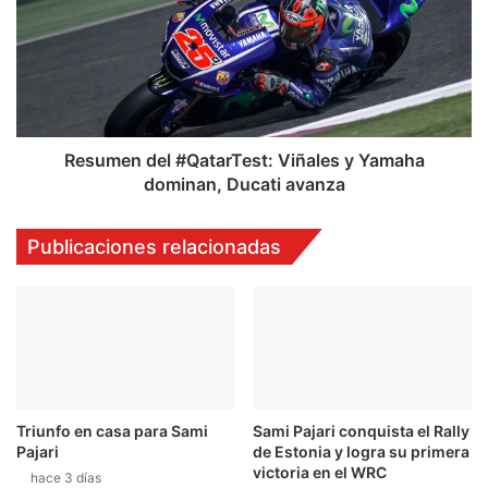
a
u
r
m
á
e
v
n
o
d
z
e
a
l
Resumen del #QatarTest: Viñales y Yamaha
u
#
dominan, Ducati avanza
n
Q
p
a
Publicaciones relacionadas
e
t
r
a
s
r
o
T
n
e
a
s
j
t
e
:
Triunfo en casa para Sami
Sami Pajari conquista el Rally
d
V
Pajari
de Estonia y logra su primera
e
i
victoria en el WRC
C
ñ
hace 3 días