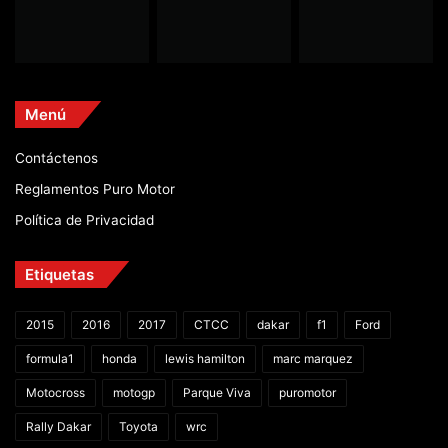
Menú
Contáctenos
Reglamentos Puro Motor
Política de Privacidad
Etiquetas
2015
2016
2017
CTCC
dakar
f1
Ford
formula1
honda
lewis hamilton
marc marquez
Motocross
motogp
Parque Viva
puromotor
Rally Dakar
Toyota
wrc