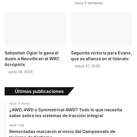
hace 2 semanas
a
a
r
l
s
e
3
s
y
Y
a
m
Sebastien Ogier le gana el
Segunda victoria para Evans,
a
duelo a Neuville en el WRC
que se afianza en el liderato
h
Acrópolis
mayo 31, 2026
a
junio 28, 2026
d
o
m
Últimas publicaciones
i
n
hace 11 horas
a
¿AWD, 4WD o Symmetrical AWD? Todo lo que necesita
n
saber sobre los sistemas de tracción integral
,
D
hace 1 día
Remontadas marcaron el inicio del Campeonato de
u