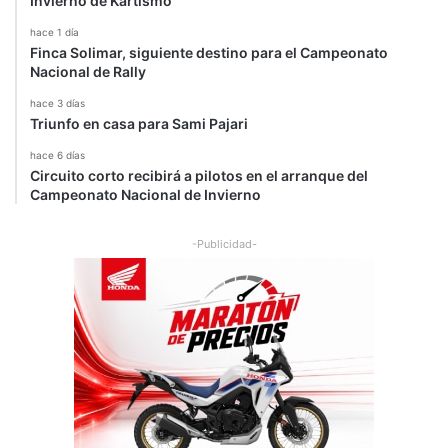
Invierno de Kartismo
c
a
hace 1 día
t
Finca Solimar, siguiente destino para el Campeonato
i
Nacional de Rally
a
hace 3 días
v
Triunfo en casa para Sami Pajari
a
n
hace 6 días
z
Circuito corto recibirá a pilotos en el arranque del
a
Campeonato Nacional de Invierno
-Publicidad-