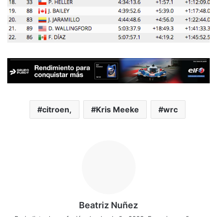
citroen,
Kris Meeke
wrc
Beatriz Nuñez