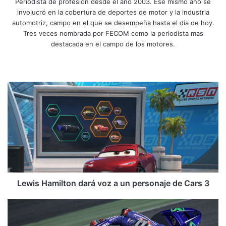
Periodista de profesión desde el año 2003. Ese mismo año se
involucró en la cobertura de deportes de motor y la industria
automotriz, campo en el que se desempeña hasta el día de hoy.
Tres veces nombrada por FECOM como la periodista mas
destacada en el campo de los motores.
Siti
Fa
X
Yo
Ins
o
ce
uT
tag
we
bo
ub
ra
L
b
ok
e
m
e
w
i
s
H
a
m
i
l
Lewis Hamilton dará voz a un personaje de Cars 3
t
o
R
n
e
d
s