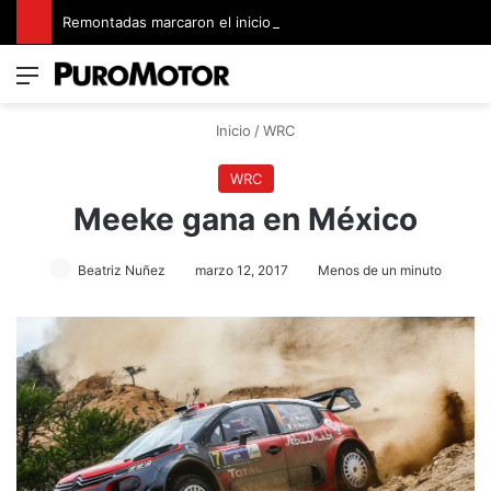
Remontadas marcaron el inicio del Campeonato de Invierno de Kartismo
Menú
Switch
B
Inicio
/
WRC
WRC
Meeke gana en México
Beatriz Nuñez
marzo 12, 2017
Menos de un minuto