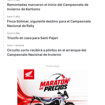
e
Remontadas marcaron el inicio del Campeonato de
n
Invierno de Kartismo
F
e
hace 5 días
r
Finca Solimar, siguiente destino para el Campeonato
Nacional de Rally
r
a
hace 6 días
r
Triunfo en casa para Sami Pajari
i
"
hace 1 semana
Circuito corto recibirá a pilotos en el arranque del
Campeonato Nacional de Invierno
-Publicidad-