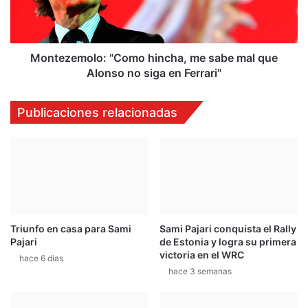
C
e
a
m
r
o
r
l
Montezemolo: "Como hincha, me sabe mal que
e
o
Alonso no siga en Ferrari"
r
:
a
"
Publicaciones relacionadas
d
C
e
o
C
m
a
o
m
h
p
i
e
n
o
c
n
Triunfo en casa para Sami
Sami Pajari conquista el Rally
h
Pajari
de Estonia y logra su primera
e
a
victoria en el WRC
s
,
hace 6 días
P
hace 3 semanas
m
u
e
r
s