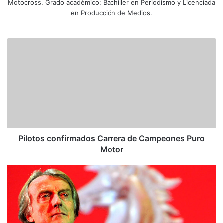
Motocross. Grado académico: Bachiller en Periodismo y Licenciada
en Producción de Medios.
P
i
l
o
t
o
s
c
o
n
Pilotos confirmados Carrera de Campeones Puro
f
Motor
i
r
M
m
o
a
n
d
t
o
e
s
z