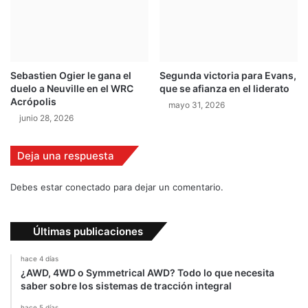
o
a
M
b
o
e
t
m
o
a
Sebastien Ogier le gana el
Segunda victoria para Evans,
r
l
duelo a Neuville en el WRC
que se afianza en el liderato
q
Acrópolis
mayo 31, 2026
u
junio 28, 2026
e
A
l
Deja una respuesta
o
n
Debes estar conectado para dejar un comentario.
s
o
n
Últimas publicaciones
o
s
hace 4 días
i
¿AWD, 4WD o Symmetrical AWD? Todo lo que necesita
g
saber sobre los sistemas de tracción integral
a
hace 5 días