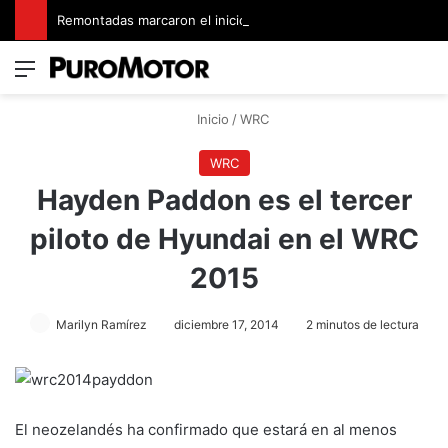
Remontadas marcaron el inicio del Campeonato de Invierno de Kartismo
Menú
Switch
B
Inicio
/
WRC
WRC
Hayden Paddon es el tercer
piloto de Hyundai en el WRC
2015
Marilyn Ramírez
diciembre 17, 2014
2 minutos de lectura
El neozelandés ha confirmado que estará en al menos