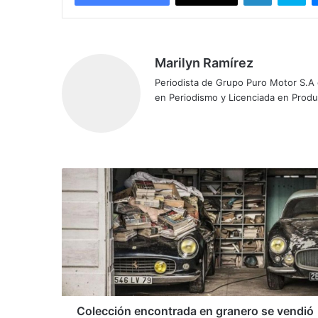
Marilyn Ramírez
Periodista de Grupo Puro Motor S.A
en Periodismo y Licenciada en Prod
C
o
l
e
c
c
i
ó
n
e
Colección encontrada en granero se vendió