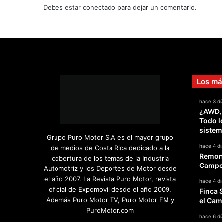
e
Debes estar conectado para dejar un comentario.
n
d
i
ó
e
n
2
Los má
5
,
hace 3 dí
1
¿AWD,
5
Todo l
m
sistem
i
Grupo Puro Motor S.A es el mayor grupo
l
hace 4 dí
de medios de Costa Rica dedicado a la
Remont
l
cobertura de los temas de la Industria
Campeo
o
Automotriz y los Deportes de Motor desde
n
el año 2007. La Revista Puro Motor, revista
hace 4 dí
e
oficial de Expomovil desde el año 2009.
Finca 
s
Además Puro Motor TV, Puro Motor FM y
el Cam
d
PuroMotor.com
hace 6 dí
e