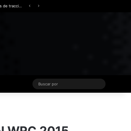
Facebook
X
YouTube
Instagram
TikTok
Acceso
Switch skin
Buscar
por
el WRC 2015