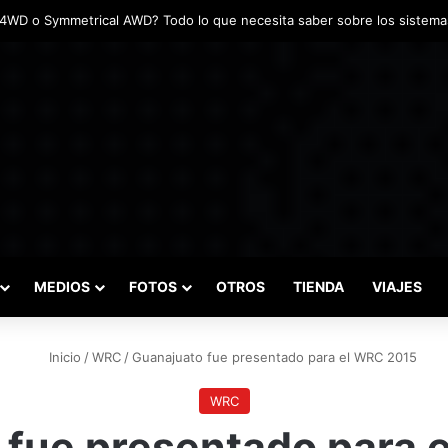
adas marcaron el inicio del Campeonato de Invierno de Kartismo
MEDIOS
FOTOS
OTROS
TIENDA
VIAJES
Inicio
/
WRC
/
Guanajuato fue presentado para el WRC 2015
WRC
 fue presentado para 