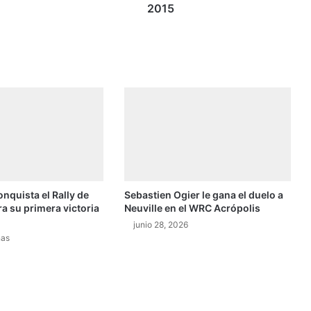
a
2015
l
l
e
s
y
e
n
t
r
e
v
i
onquista el Rally de
Sebastien Ogier le gana el duelo a
s
ra su primera victoria
Neuville en el WRC Acrópolis
t
a
junio 28, 2026
nas
s
X
K
n
i