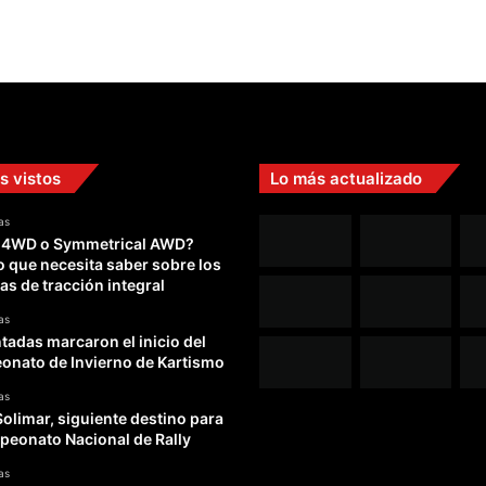
g
h
t
s
2
0
1
5
s vistos
Lo más actualizado
as
 4WD o Symmetrical AWD?
o que necesita saber sobre los
as de tracción integral
as
adas marcaron el inicio del
nato de Invierno de Kartismo
as
Solimar, siguiente destino para
peonato Nacional de Rally
as