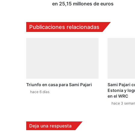
n
en 25,15 millones de euros
c
o
n
Publicaciones relacionadas
t
r
a
d
a
e
n
g
r
Triunfo en casa para Sami Pajari
Sami Pajari c
a
Estonia y log
n
hace 6 días
en el WRC
e
hace 3 sema
r
o
s
e
Deja una respuesta
v