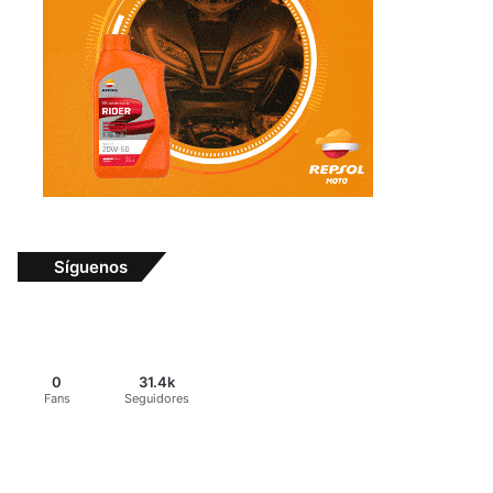
Síguenos
0
31.4k
Fans
Seguidores