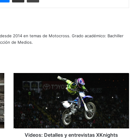
 desde 2014 en temas de Motocross. Grado académico: Bachiller
ucción de Medios.
V
i
d
e
o
s
:
D
e
t
Videos: Detalles y entrevistas XKnights