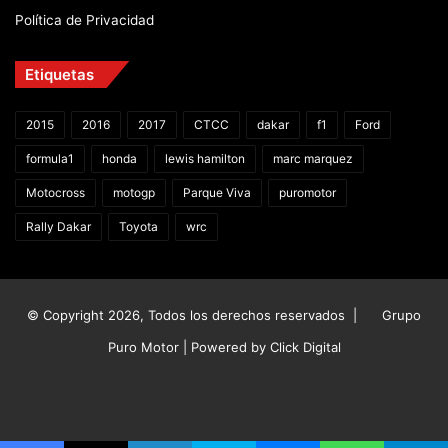
Política de Privacidad
Etiquetas
2015
2016
2017
CTCC
dakar
f1
Ford
formula1
honda
lewis hamilton
marc marquez
Motocross
motogp
Parque Viva
puromotor
Rally Dakar
Toyota
wrc
© Copyright 2026, Todos los derechos reservados |
Grupo
Puro Motor | Powered by
Click Digital
Facebook
X
YouTube
Instagram
TikTok