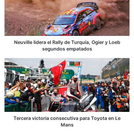
Rally
de
Turquía,
Ogier
y
Loeb
segundos
Neuville lidera el Rally de Turquía, Ogier y Loeb
empatados
segundos empatados
Tercera
victoria
consecutiva
para
Toyota
en
Le
Mans
Tercera victoria consecutiva para Toyota en Le
Mans