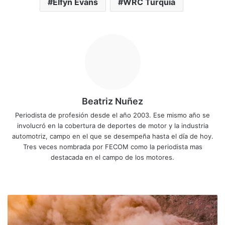
Elfyn Evans
WRC Turquía
Beatriz Nuñez
Periodista de profesión desde el año 2003. Ese mismo año se
involucró en la cobertura de deportes de motor y la industria
automotriz, campo en el que se desempeña hasta el día de hoy.
Tres veces nombrada por FECOM como la periodista mas
destacada en el campo de los motores.
Sitio
Facebook
X
YouTube
Instagram
web
Neuville
lidera
el