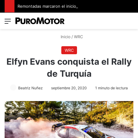
Remontadas marcaron el inicio del Campeonato de Invierno de Kartismo
Menú
Switch
B
Inicio
/
WRC
WRC
Elfyn Evans conquista el Rally
de Turquía
Beatriz Nuñez
septiembre 20, 2020
1 minuto de lectura