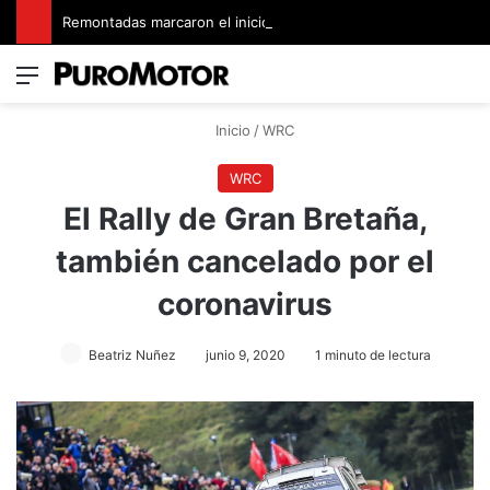
Remontadas marcaron el inicio del Campeonato de Invierno de Kartismo
Menú
Switch
B
Inicio
/
WRC
WRC
El Rally de Gran Bretaña,
también cancelado por el
coronavirus
Beatriz Nuñez
junio 9, 2020
1 minuto de lectura