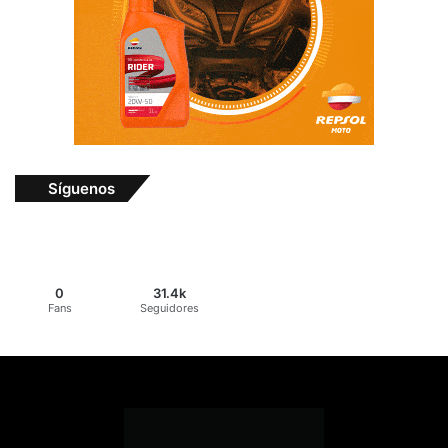
Síguenos
0
31.4k
Fans
Seguidores