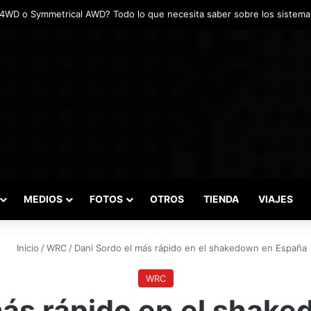
adas marcaron el inicio del Campeonato de Invierno de Kartismo
MEDIOS
FOTOS
OTROS
TIENDA
VIAJES
Inicio
/
WRC
/
Dani Sordo el más rápido en el shakedown en España
WRC
más rápido en el shak