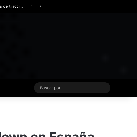
Facebook
X
YouTube
Instagram
TikTok
Acceso
Switch skin
Buscar
por
edown en España