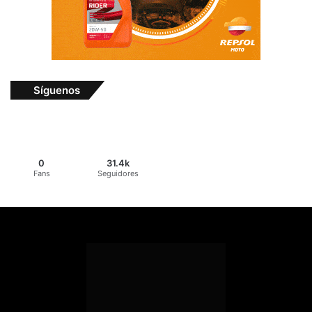
Síguenos
0
31.4k
Fans
Seguidores