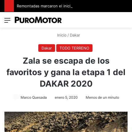
Remontadas marcaron el inicio del Campeonato de Invierno de Kartismo
Menú
Switch
B
Inicio
/
Dakar
Dakar
TODO TERRENO
Zala se escapa de los
favoritos y gana la etapa 1 del
DAKAR 2020
Marco Quesada
enero 5, 2020
Menos de un minuto