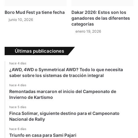
d
,
Boro Mud Fest ya tiene fecha
Dakar 2026: Estos son los
s
ganadores de las diferentes
junio 10, 2026
ó
categorías
l
enero 19, 2026
o
e
n
Últimas publicaciones
g
a
hace 4 días
n
¿AWD, 4WD o Symmetrical AWD? Todo lo que necesita
a
saber sobre los sistemas de tracción integral
r
D
hace 4 días
Remontadas marcaron el inicio del Campeonato de
A
Invierno de Kartismo
K
A
hace 5 días
R
Finca Solimar, siguiente destino para el Campeonato
2
Nacional de Rally
0
hace 6 días
2
Triunfo en casa para Sami Pajari
0