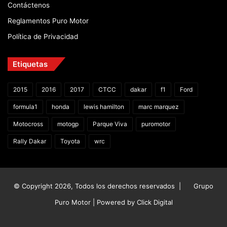
Contáctenos
Reglamentos Puro Motor
Política de Privacidad
Etiquetas
2015
2016
2017
CTCC
dakar
f1
Ford
formula1
honda
lewis hamilton
marc marquez
Motocross
motogp
Parque Viva
puromotor
Rally Dakar
Toyota
wrc
© Copyright 2026, Todos los derechos reservados |
Grupo
Puro Motor | Powered by
Click Digital