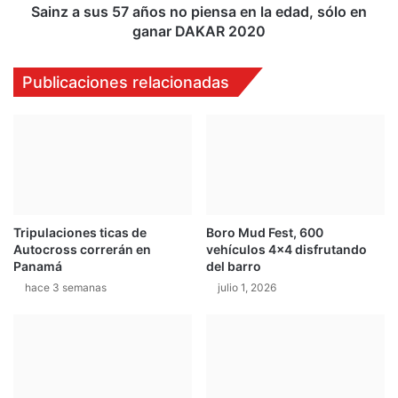
f
5
Sainz a sus 57 años no piensa en la edad, sólo en
r
7
ganar DAKAR 2020
e
a
n
ñ
Publicaciones relacionadas
t
o
e
s
d
n
e
o
l
p
D
i
A
e
K
n
Tripulaciones ticas de
Boro Mud Fest, 600
A
s
Autocross correrán en
vehículos 4×4 disfrutando
R
a
Panamá
del barro
2
e
hace 3 semanas
julio 1, 2026
0
n
2
l
0
a
e
d
a