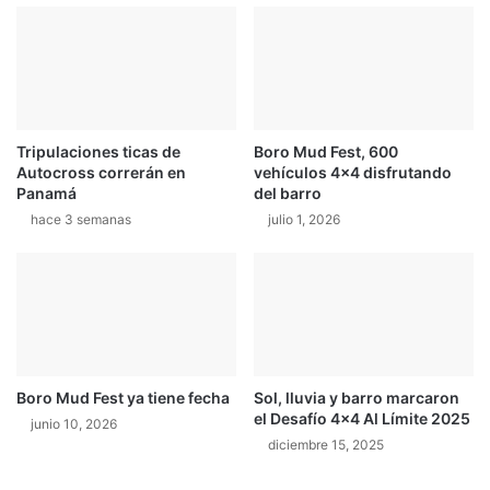
r
r
e
c
t
l
o
u
e
b
n
e
Tripulaciones ticas de
Boro Mud Fest, 600
l
s
Autocross correrán en
vehículos 4×4 disfrutando
a
d
Panamá
del barro
F
e
hace 3 semanas
julio 1, 2026
4
l
S
2
u
2
d
d
a
e
m
m
e
a
r
y
Boro Mud Fest ya tiene fecha
Sol, lluvia y barro marcaron
i
o
el Desafío 4×4 Al Límite 2025
junio 10, 2026
c
2
diciembre 15, 2025
a
0
n
1