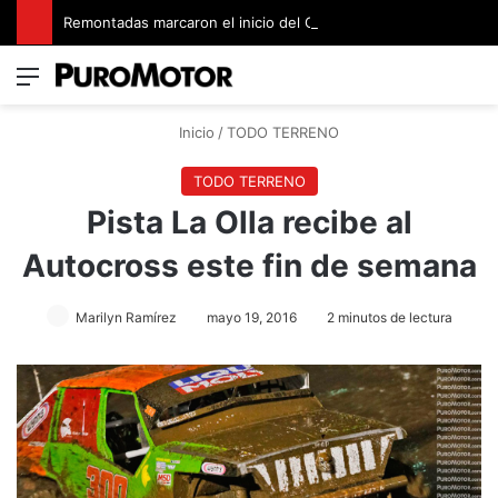
Remontadas marcaron el inicio del Campeonato de Invierno de Kartismo
Menú
Switch
B
Inicio
/
TODO TERRENO
TODO TERRENO
Pista La Olla recibe al
Autocross este fin de semana
Marilyn Ramírez
mayo 19, 2016
2 minutos de lectura