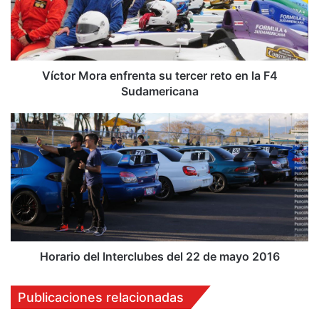
r
M
o
r
a
Víctor Mora enfrenta su tercer reto en la F4
e
Sudamericana
n
f
H
r
o
e
r
n
a
t
r
a
i
s
o
u
d
t
e
e
l
Horario del Interclubes del 22 de mayo 2016
r
I
c
n
Publicaciones relacionadas
e
t
r
e