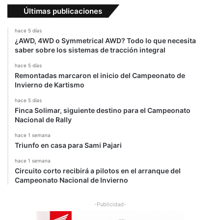
a
6
Últimas publicaciones
hace 5 días
¿AWD, 4WD o Symmetrical AWD? Todo lo que necesita
saber sobre los sistemas de tracción integral
hace 5 días
Remontadas marcaron el inicio del Campeonato de
Invierno de Kartismo
hace 5 días
Finca Solimar, siguiente destino para el Campeonato
Nacional de Rally
hace 1 semana
Triunfo en casa para Sami Pajari
hace 1 semana
Circuito corto recibirá a pilotos en el arranque del
Campeonato Nacional de Invierno
-Publicidad-