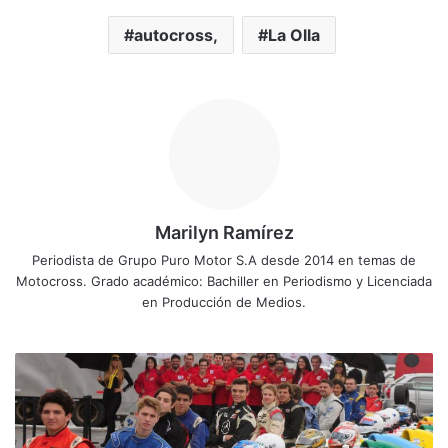
autocross,
La Olla
Marilyn Ramírez
Periodista de Grupo Puro Motor S.A desde 2014 en temas de
Motocross. Grado académico: Bachiller en Periodismo y Licenciada
en Producción de Medios.
V
í
c
t
o