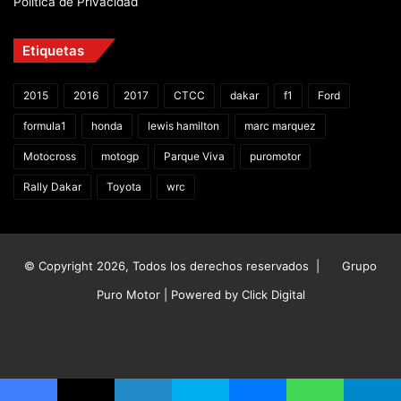
Política de Privacidad
Etiquetas
2015
2016
2017
CTCC
dakar
f1
Ford
formula1
honda
lewis hamilton
marc marquez
Motocross
motogp
Parque Viva
puromotor
Rally Dakar
Toyota
wrc
© Copyright 2026, Todos los derechos reservados |
Grupo
Puro Motor | Powered by
Click Digital
Facebook
X
YouTube
Instagram
TikTok