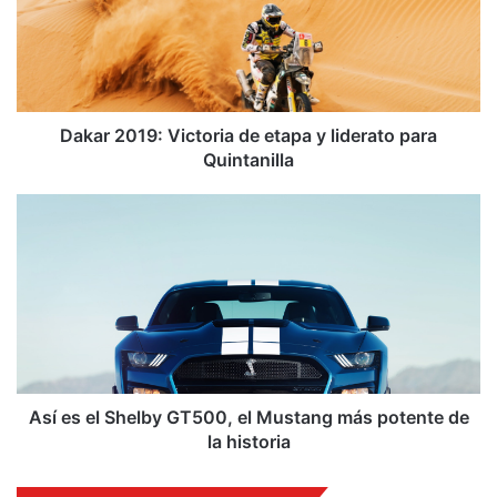
r
2
0
1
9
:
Dakar 2019: Victoria de etapa y liderato para
V
Quintanilla
i
c
A
t
s
o
í
r
e
i
s
a
e
d
l
e
S
e
h
t
e
Así es el Shelby GT500, el Mustang más potente de
a
l
la historia
p
b
a
y