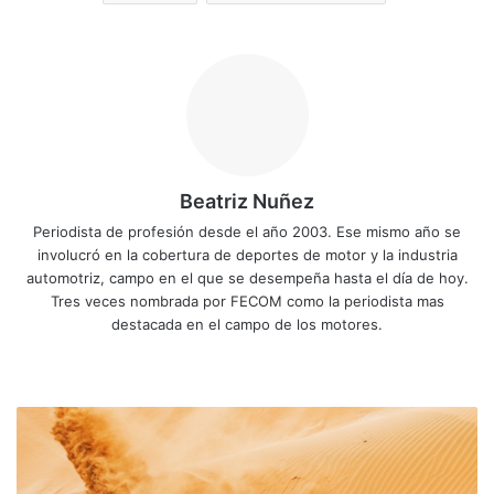
Beatriz Nuñez
Periodista de profesión desde el año 2003. Ese mismo año se
involucró en la cobertura de deportes de motor y la industria
automotriz, campo en el que se desempeña hasta el día de hoy.
Tres veces nombrada por FECOM como la periodista mas
destacada en el campo de los motores.
Siti
Fa
X
Yo
Ins
o
ce
uT
tag
we
bo
ub
ra
D
b
ok
e
m
a
k
a