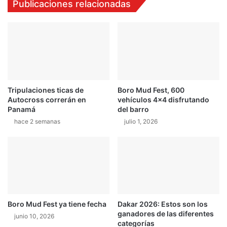
Publicaciones relacionadas
y
G
l
T
i
5
d
0
e
0
r
,
a
e
t
l
o
Tripulaciones ticas de
Boro Mud Fest, 600
M
Autocross correrán en
vehículos 4×4 disfrutando
p
u
Panamá
del barro
a
s
r
hace 2 semanas
julio 1, 2026
t
a
a
Q
n
u
g
i
m
n
á
t
s
a
p
Boro Mud Fest ya tiene fecha
Dakar 2026: Estos son los
n
o
ganadores de las diferentes
junio 10, 2026
i
t
categorías