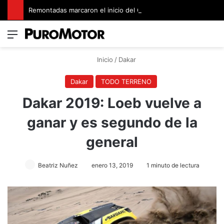
Remontadas marcaron el inicio del Campeonato de Invierno de Kartismo
Menú
Switch
B
Inicio
/
Dakar
Dakar
TODO TERRENO
Dakar 2019: Loeb vuelve a
ganar y es segundo de la
general
Beatriz Nuñez
enero 13, 2019
1 minuto de lectura