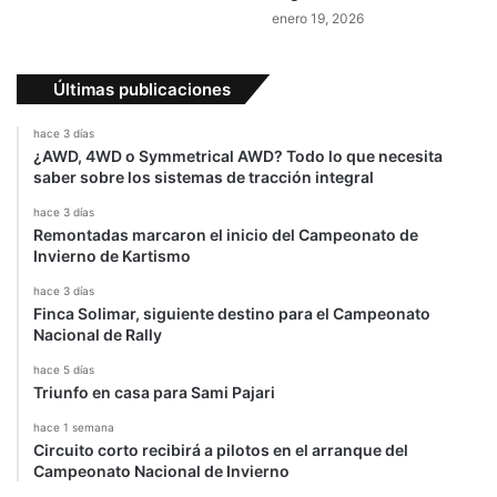
l
e
enero 19, 2026
l
n
a
t
e
Últimas publicaciones
d
e
hace 3 días
l
¿AWD, 4WD o Symmetrical AWD? Todo lo que necesita
a
saber sobre los sistemas de tracción integral
h
i
hace 3 días
Remontadas marcaron el inicio del Campeonato de
s
Invierno de Kartismo
t
o
hace 3 días
r
Finca Solimar, siguiente destino para el Campeonato
i
Nacional de Rally
a
hace 5 días
Triunfo en casa para Sami Pajari
hace 1 semana
Circuito corto recibirá a pilotos en el arranque del
Campeonato Nacional de Invierno