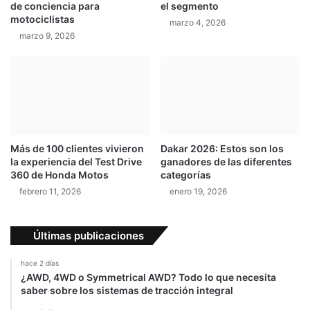
de conciencia para
el segmento
p
n
motociclistas
r
marzo 4, 2026
a
marzo 9, 2026
o
r
v
y
e
e
c
s
h
s
a
e
y
g
g
u
Más de 100 clientes vivieron
Dakar 2026: Estos son los
a
n
la experiencia del Test Drive
ganadores de las diferentes
n
d
360 de Honda Motos
categorías
a
o
febrero 11, 2026
enero 19, 2026
d
e
l
Últimas publicaciones
a
g
hace 2 días
e
¿AWD, 4WD o Symmetrical AWD? Todo lo que necesita
n
saber sobre los sistemas de tracción integral
e