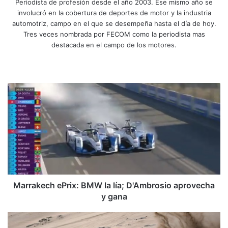
Periodista de profesión desde el año 2003. Ese mismo año se
involucró en la cobertura de deportes de motor y la industria
automotriz, campo en el que se desempeña hasta el día de hoy.
Tres veces nombrada por FECOM como la periodista mas
destacada en el campo de los motores.
Siti
Fa
X
Yo
Ins
o
ce
uT
tag
we
bo
ub
ra
M
b
ok
e
m
a
r
r
a
k
e
c
h
e
Marrakech ePrix: BMW la lía; D'Ambrosio aprovecha
P
y gana
r
i
D
x
a