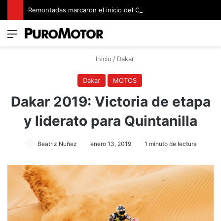
Remontadas marcaron el inicio del Campeonato de Invierno de Kartismo
Menú
Switch
B
Inicio
/
Dakar
Dakar
MOTOS
Dakar 2019: Victoria de etapa
y liderato para Quintanilla
Beatriz Nuñez
enero 13, 2019
1 minuto de lectura