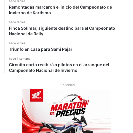
hace 3 días
r
Remontadas marcaron el inicio del Campeonato de
a
Invierno de Kartismo
l
hace 3 días
Finca Solimar, siguiente destino para el Campeonato
Nacional de Rally
hace 4 días
Triunfo en casa para Sami Pajari
hace 1 semana
Circuito corto recibirá a pilotos en el arranque del
Campeonato Nacional de Invierno
-Publicidad-