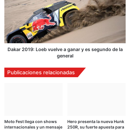
:
k
B
a
M
r
W
2
l
0
a
1
l
9
í
:
Dakar 2019: Loeb vuelve a ganar y es segundo de la
a
L
general
;
o
D
e
Publicaciones relacionadas
'
b
A
v
m
u
b
e
r
l
o
v
s
e
i
a
o
Moto Fest llega con shows
Hero presenta la nueva Hunk
g
internacionales y un mensaje
250R, su fuerte apuesta para
a
a