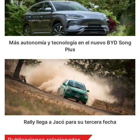
tecnología
en
el
nuevo
BYD
Song
Plus
Más autonomía y tecnología en el nuevo BYD Song
Plus
Rally
llega
a
Jacó
para
su
tercera
fecha
Rally llega a Jacó para su tercera fecha
Publicaciones relacionadas