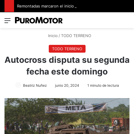
Remontadas marcaron el inicio del Campeonato de Invierno de Kartismo
Menú
Switch
B
Inicio
/
TODO TERRENO
TODO TERRENO
Autocross disputa su segunda
fecha este domingo
Beatriz Nuñez
junio 20, 2024
1 minuto de lectura