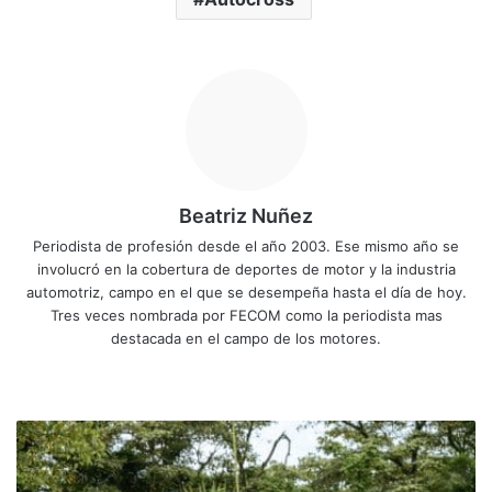
Beatriz Nuñez
Periodista de profesión desde el año 2003. Ese mismo año se
involucró en la cobertura de deportes de motor y la industria
automotriz, campo en el que se desempeña hasta el día de hoy.
Tres veces nombrada por FECOM como la periodista mas
destacada en el campo de los motores.
Sitio
Facebook
X
YouTube
Instagram
web
Más
autonomía
y