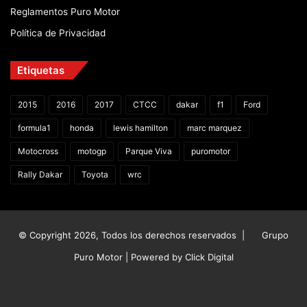
Reglamentos Puro Motor
Política de Privacidad
Etiquetas
2015
2016
2017
CTCC
dakar
f1
Ford
formula1
honda
lewis hamilton
marc marquez
Motocross
motogp
Parque Viva
puromotor
Rally Dakar
Toyota
wrc
© Copyright 2026, Todos los derechos reservados |
Grupo
Puro Motor | Powered by
Click Digital
Facebook
X
YouTube
Instagram
TikTok