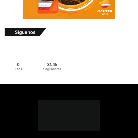
Síguenos
0
31.4k
Fans
Seguidores