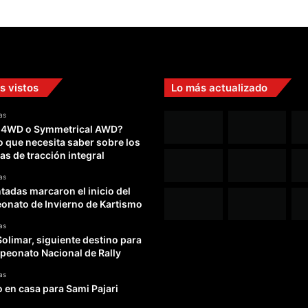
s vistos
Lo más actualizado
as
 4WD o Symmetrical AWD?
o que necesita saber sobre los
as de tracción integral
as
adas marcaron el inicio del
nato de Invierno de Kartismo
as
Solimar, siguiente destino para
peonato Nacional de Rally
as
o en casa para Sami Pajari