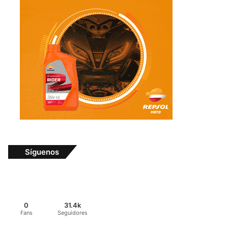
Síguenos
0
31.4k
Fans
Seguidores