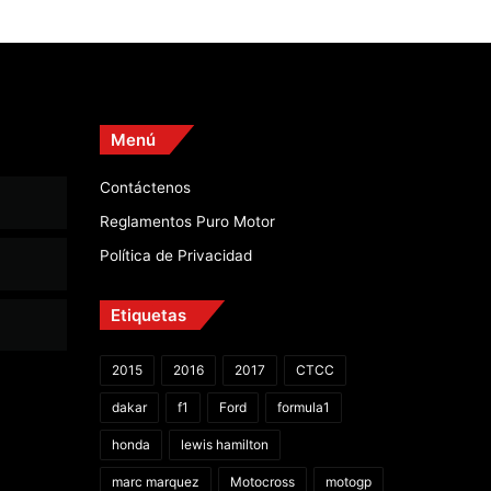
Menú
Contáctenos
Reglamentos Puro Motor
Política de Privacidad
Etiquetas
2015
2016
2017
CTCC
dakar
f1
Ford
formula1
honda
lewis hamilton
marc marquez
Motocross
motogp