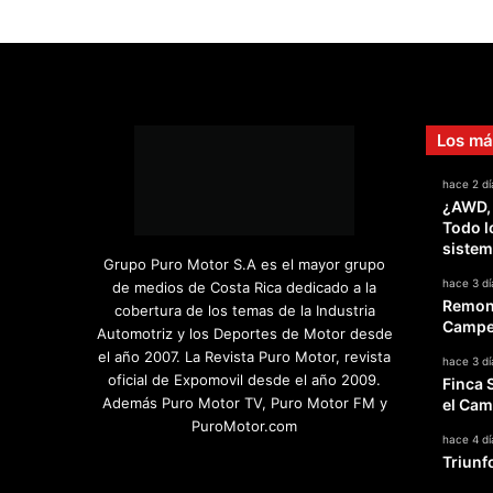
Los má
hace 2 dí
¿AWD,
Todo l
sistem
Grupo Puro Motor S.A es el mayor grupo
hace 3 dí
de medios de Costa Rica dedicado a la
Remont
cobertura de los temas de la Industria
Campeo
Automotriz y los Deportes de Motor desde
el año 2007. La Revista Puro Motor, revista
hace 3 dí
oficial de Expomovil desde el año 2009.
Finca 
Además Puro Motor TV, Puro Motor FM y
el Cam
PuroMotor.com
hace 4 dí
Triunf
Facebook
X
YouTube
Instagram
TikTok