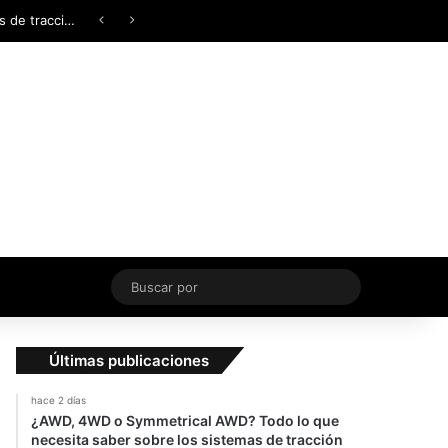
Facebook
X
YouTube
Instagram
TikTok
Acceso
Switch skin
¿AWD, 4WD o Symmetrical AWD? Todo lo que necesita saber sobre los sistemas de tracción integral
Buscar
por
Últimas publicaciones
hace 2 días
¿AWD, 4WD o Symmetrical AWD? Todo lo que
necesita saber sobre los sistemas de tracción