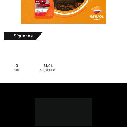
Síguenos
0
31.4k
Fans
Seguidores