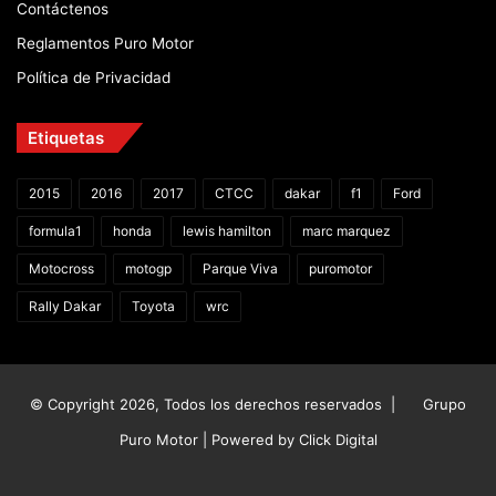
Contáctenos
Reglamentos Puro Motor
Política de Privacidad
Etiquetas
2015
2016
2017
CTCC
dakar
f1
Ford
formula1
honda
lewis hamilton
marc marquez
Motocross
motogp
Parque Viva
puromotor
Rally Dakar
Toyota
wrc
© Copyright 2026, Todos los derechos reservados |
Grupo
Puro Motor | Powered by
Click Digital
Facebook
X
YouTube
Instagram
TikTok