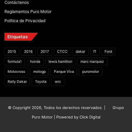
Contáctenos
Reglamentos Puro Motor
Política de Privacidad
Etiquetas
2015
2016
2017
CTCC
dakar
f1
Ford
formula1
honda
lewis hamilton
marc marquez
Motocross
motogp
Parque Viva
puromotor
Rally Dakar
Toyota
wrc
© Copyright 2026, Todos los derechos reservados |
Grupo
Puro Motor | Powered by
Click Digital
Facebook
X
YouTube
Instagram
TikTok