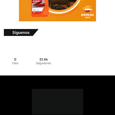
Síguenos
0
31.4k
Fans
Seguidores