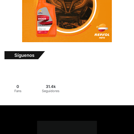
Síguenos
0
31.4k
Fans
Seguidores