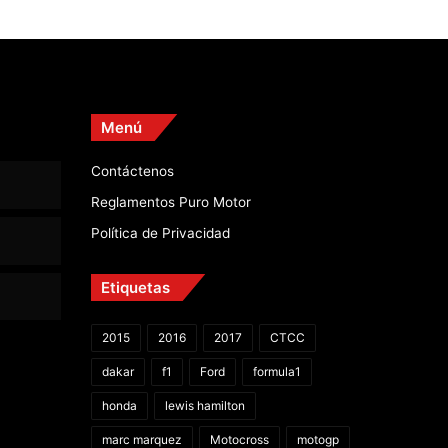
Menú
Contáctenos
Reglamentos Puro Motor
Política de Privacidad
Etiquetas
2015
2016
2017
CTCC
dakar
f1
Ford
formula1
honda
lewis hamilton
marc marquez
Motocross
motogp