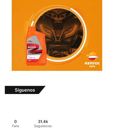
Síguenos
0
31.4k
Fans
Seguidores