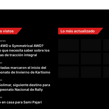
s vistos
Lo más actualizado
horas
 4WD o Symmetrical AWD?
o que necesita saber sobre los
as de tracción integral
as
adas marcaron el inicio del
nato de Invierno de Kartismo
as
Solimar, siguiente destino para
peonato Nacional de Rally
as
o en casa para Sami Pajari