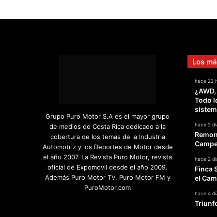
Los má
hace 22 
¿AWD,
Todo l
sistem
Grupo Puro Motor S.A es el mayor grupo
hace 2 dí
de medios de Costa Rica dedicado a la
Remont
cobertura de los temas de la Industria
Campeo
Automotriz y los Deportes de Motor desde
el año 2007. La Revista Puro Motor, revista
hace 2 dí
oficial de Expomovil desde el año 2009.
Finca 
Además Puro Motor TV, Puro Motor FM y
el Cam
PuroMotor.com
hace 4 dí
Triunf
Facebook
X
YouTube
Instagram
TikTok