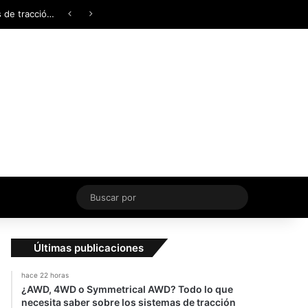
Facebook
X
YouTube
Instagram
TikTok
Acceso
Switch skin
¿AWD, 4WD o Symmetrical AWD? Todo lo que necesita saber sobre los sistemas de tracción integral
Buscar
por
Últimas publicaciones
hace 22 horas
¿AWD, 4WD o Symmetrical AWD? Todo lo que
necesita saber sobre los sistemas de tracción