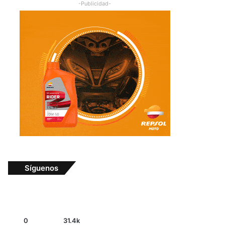
-Publicidad-
Síguenos
0
31.4k