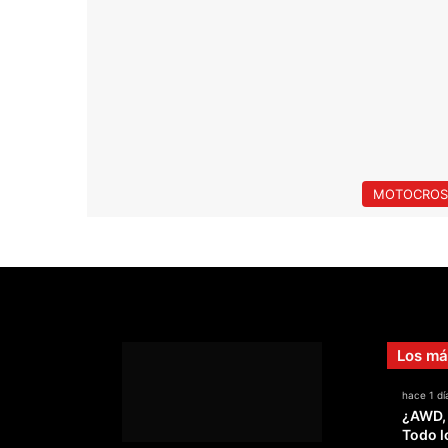
MOTOCROS
Los má
hace 1 dí
¿AWD,
Todo l