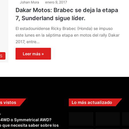
Johan Mora
enero 9, 2017
Dakar Motos: Brabec se deja la etapa
7, Sunderland sigue líder.
El estadounidense Ricky Brabec (Honda) se impuso
este lunes en la séptima etapa en motos del rally Dakar
2017, entre…
Leer más »
S
s vistos
Lo más actualizado
a
 4WD o Symmetrical AWD?
o que necesita saber sobre los