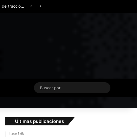
Facebook
X
YouTube
Instagram
TikTok
Acceso
Switch skin
¿AWD, 4WD o Symmetrical AWD? Todo lo que necesita saber sobre los sistemas de tracción integral
Buscar
por
Últimas publicaciones
hace 1 día