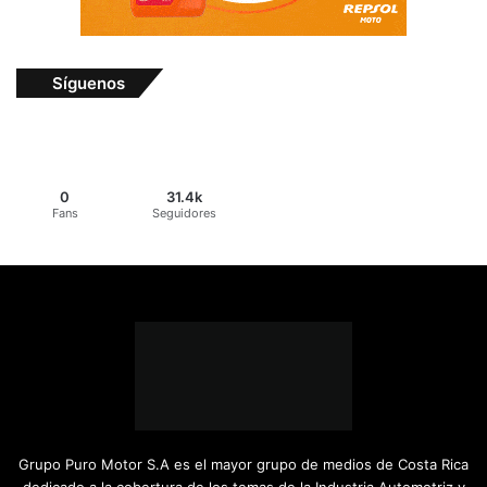
Síguenos
0
31.4k
Fans
Seguidores
Grupo Puro Motor S.A es el mayor grupo de medios de Costa Rica