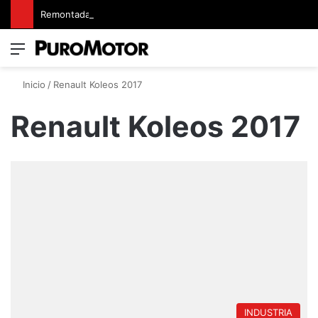
Remontadas marcaron el inicio del Campeonato de Invierno de Kartismo
Menú
Switch
B
Inicio
/
Renault Koleos 2017
Renault Koleos 2017
INDUSTRIA