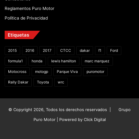
Reglamentos Puro Motor
Política de Privacidad
Etiquetas
2015
2016
2017
CTCC
dakar
f1
Ford
formula1
honda
lewis hamilton
marc marquez
Motocross
motogp
Parque Viva
puromotor
Rally Dakar
Toyota
wrc
© Copyright 2026, Todos los derechos reservados |
Grupo
Puro Motor | Powered by
Click Digital
Facebook
X
YouTube
Instagram
TikTok