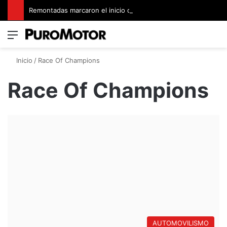
Remontadas marcaron el inicio del Campeonato de Invierno de Kartismo
Menú
Switch
B
Inicio
/
Race Of Champions
Race Of Champions
AUTOMOVILISMO