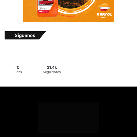
Síguenos
0
31.4k
Fans
Seguidores