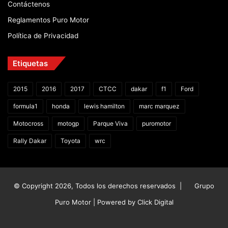
Contáctenos
Reglamentos Puro Motor
Política de Privacidad
Etiquetas
2015
2016
2017
CTCC
dakar
f1
Ford
formula1
honda
lewis hamilton
marc marquez
Motocross
motogp
Parque Viva
puromotor
Rally Dakar
Toyota
wrc
© Copyright 2026, Todos los derechos reservados |
Grupo
Puro Motor | Powered by
Click Digital
Facebook
X
YouTube
Instagram
TikTok