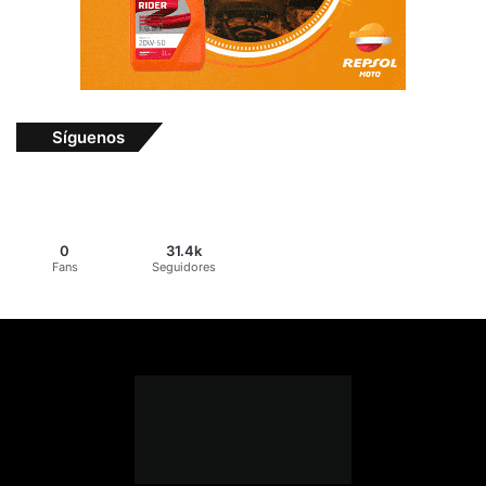
Síguenos
0
31.4k
Fans
Seguidores