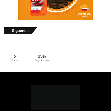
Síguenos
0
31.4k
Fans
Seguidores