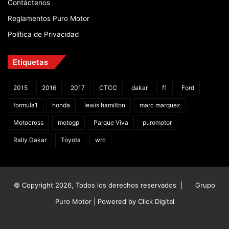
Contáctenos
Reglamentos Puro Motor
Política de Privacidad
Etiquetas
2015
2016
2017
CTCC
dakar
f1
Ford
formula1
honda
lewis hamilton
marc marquez
Motocross
motogp
Parque Viva
puromotor
Rally Dakar
Toyota
wrc
© Copyright 2026, Todos los derechos reservados |
Grupo
Puro Motor | Powered by
Click Digital
Facebook
X
YouTube
Instagram
TikTok