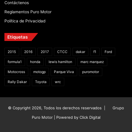
Contáctenos
Reglamentos Puro Motor
Política de Privacidad
Etiquetas
2015
2016
2017
CTCC
dakar
f1
Ford
formula1
honda
lewis hamilton
marc marquez
Motocross
motogp
Parque Viva
puromotor
Rally Dakar
Toyota
wrc
© Copyright 2026, Todos los derechos reservados |
Grupo
Puro Motor | Powered by
Click Digital
Facebook
X
YouTube
Instagram
TikTok