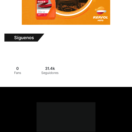
Síguenos
0
31.4k
Fans
Seguidores