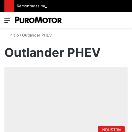
Remontadas marcaron el inicio del Campeonato de Invierno de Kartismo
Menú
Switch
B
Inicio
/
Outlander PHEV
Outlander PHEV
INDUSTRIA